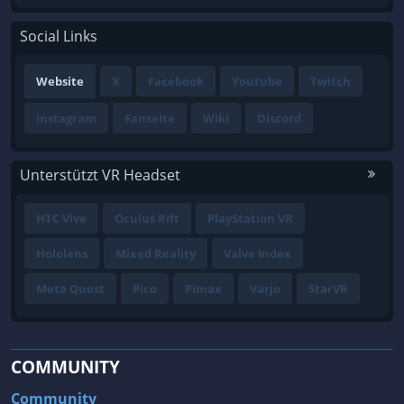
Social Links
Website
X
Facebook
Youtube
Twitch
Instagram
Fanseite
Wiki
Discord
Unterstützt VR Headset
HTC Vive
Oculus Rift
PlayStation VR
Hololens
Mixed Reality
Valve Index
Meta Quest
Pico
Pimax
Varjo
StarVR
COMMUNITY
Community