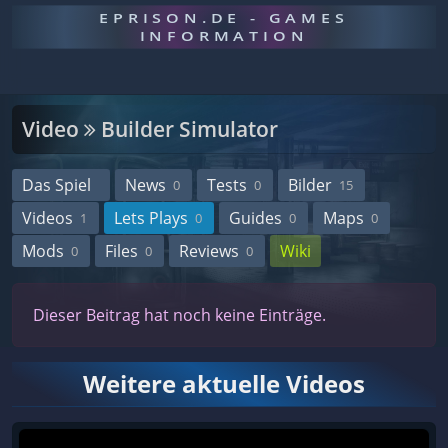
EPRISON.DE - GAMES
INFORMATION
Video
Builder Simulator
Das Spiel
News
Tests
Bilder
0
0
15
Videos
Lets Plays
Guides
Maps
1
0
0
0
Mods
Files
Reviews
Wiki
0
0
0
Dieser Beitrag hat noch keine Einträge.
Weitere aktuelle Videos