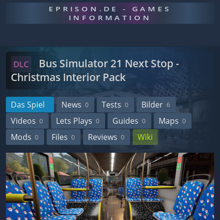
EPRISON.DE - GAMES
INFORMATION
Bus Simulator 21 Next Stop -
DLC
Christmas Interior Pack
Das Spiel
News
Tests
Bilder
0
0
6
Videos
Lets Plays
Guides
Maps
0
0
0
0
Mods
Files
Reviews
Wiki
0
0
0