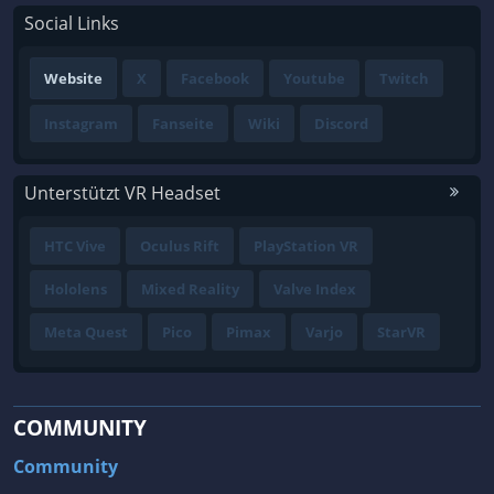
Social Links
Website
X
Facebook
Youtube
Twitch
Instagram
Fanseite
Wiki
Discord
Unterstützt VR Headset
HTC Vive
Oculus Rift
PlayStation VR
Hololens
Mixed Reality
Valve Index
Meta Quest
Pico
Pimax
Varjo
StarVR
COMMUNITY
Community