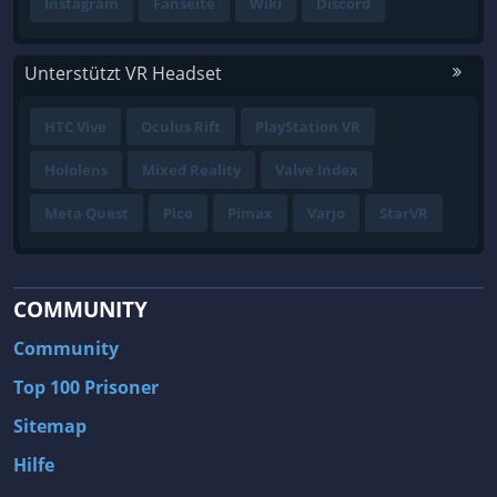
Instagram
Fanseite
Wiki
Discord
Unterstützt VR Headset
HTC Vive
Oculus Rift
PlayStation VR
Hololens
Mixed Reality
Valve Index
Meta Quest
Pico
Pimax
Varjo
StarVR
COMMUNITY
Community
Top 100 Prisoner
Sitemap
Hilfe