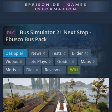
EPRISON.DE - GAMES
INFORMATION
Bus Simulator 21 Next Stop -
DLC
Ebusco Bus Pack
Das Spiel
News
Tests
Bilder
0
0
10
Videos
Lets Plays
Guides
Maps
0
0
0
0
Mods
Files
Reviews
Wiki
0
0
0