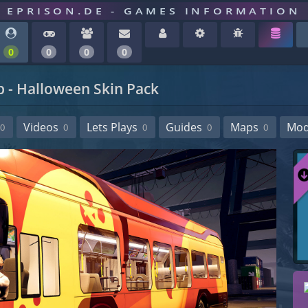
EPRISON.DE - GAMES INFORMATION
0
0
0
0
p - Halloween Skin Pack
Videos
Lets Plays
Guides
Maps
Mo
0
0
0
0
0