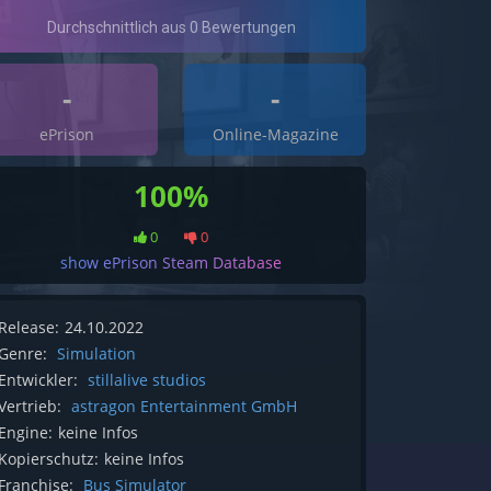
-
-
ePrison
Online-Magazine
100%
0
0
show ePrison Steam Database
Release:
24.10.2022
Genre:
Simulation
Entwickler:
stillalive studios
Vertrieb:
astragon Entertainment GmbH
Engine:
keine Infos
Kopierschutz:
keine Infos
Franchise:
Bus Simulator