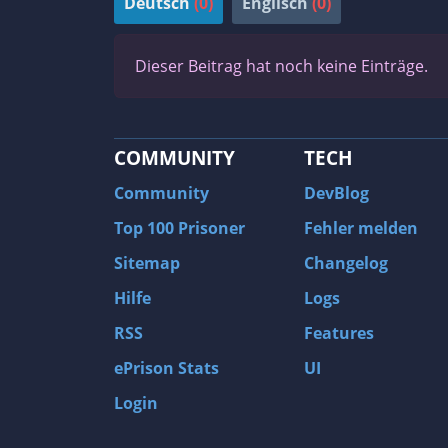
Deutsch
(0)
Englisch
(0)
Dieser Beitrag hat noch keine Einträge.
COMMUNITY
TECH
Community
DevBlog
Top 100 Prisoner
Fehler melden
Sitemap
Changelog
Hilfe
Logs
RSS
Features
ePrison Stats
UI
Login