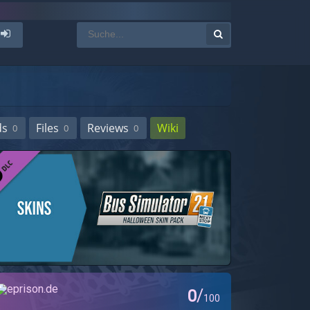
ds
Files
Reviews
Wiki
0
0
0