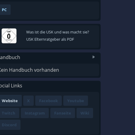
PC
Was ist die USK und was macht sie?
USK Elternratgeber als PDF
andbuch
Kein Handbuch vorhanden
ocial Links
Website
X
Facebook
Youtube
Twitch
Instagram
Fanseite
Wiki
Discord