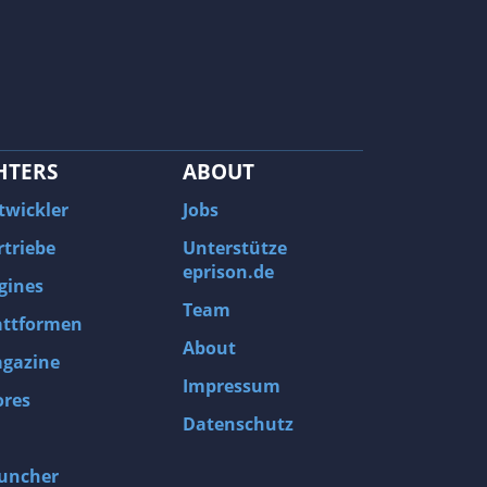
HTERS
ABOUT
twickler
Jobs
rtriebe
Unterstütze
eprison.de
gines
Team
attformen
About
gazine
Impressum
ores
Datenschutz
uncher