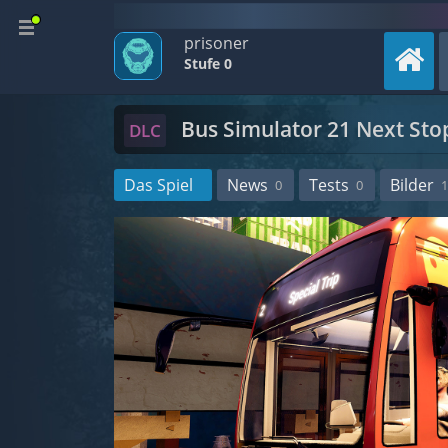
prisoner
Stufe 0
Bus Simulator 21 Next Sto
DLC
Das Spiel
News
Tests
Bilder
0
0
1