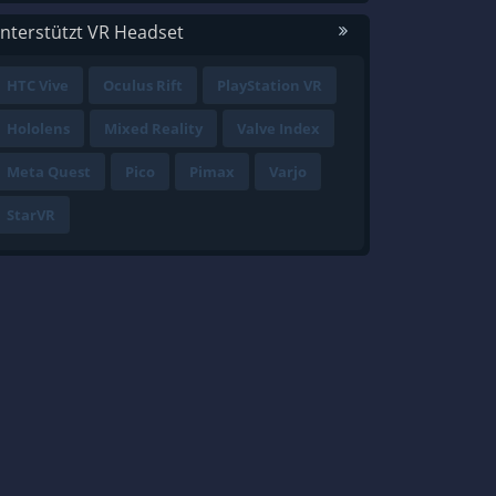
nterstützt VR Headset
HTC Vive
Oculus Rift
PlayStation VR
Hololens
Mixed Reality
Valve Index
Meta Quest
Pico
Pimax
Varjo
StarVR