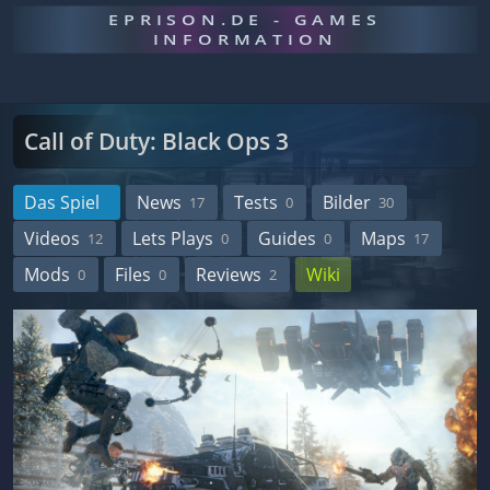
EPRISON.DE - GAMES
INFORMATION
Call of Duty: Black Ops 3
Das Spiel
News
Tests
Bilder
17
0
30
Videos
Lets Plays
Guides
Maps
12
0
0
17
Mods
Files
Reviews
Wiki
0
0
2