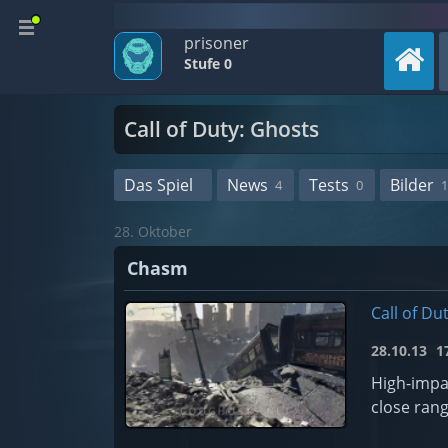
prisoner
Stufe 0
Call of Duty: Ghosts
Das Spiel
News
Tests
Bilder
4
0
1
28. Oktober
Chasm
Call of Du
28.10.13
17
High-impa
close ran