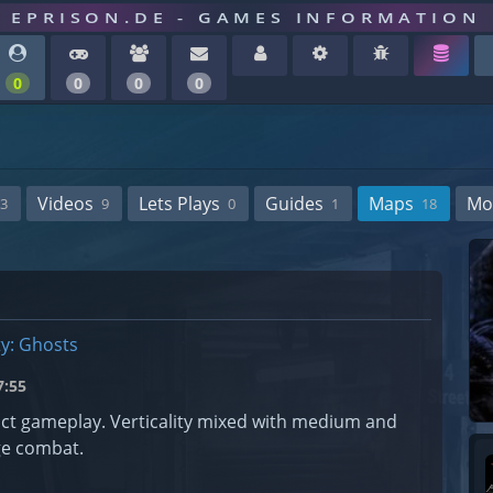
EPRISON.DE - GAMES INFORMATION
0
0
0
0
Videos
Lets Plays
Guides
Maps
Mo
3
9
0
1
18
ty: Ghosts
:55
ct gameplay. Verticality mixed with medium and
ge combat.