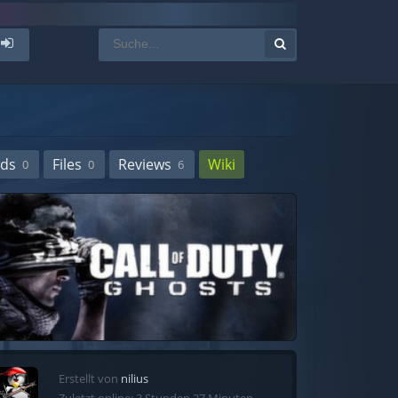
ds
Files
Reviews
Wiki
0
0
6
Erstellt von
nilius
Zuletzt online: 3 Stunden 27 Minuten