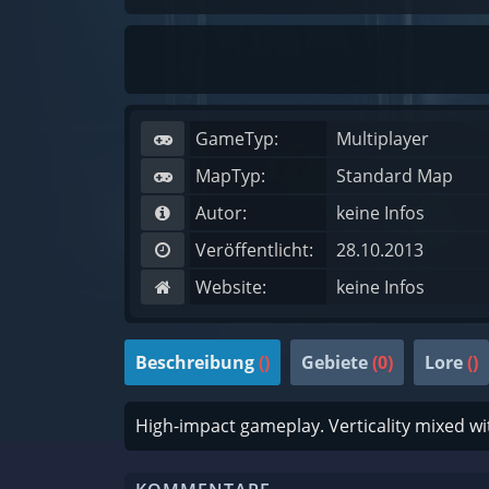
GameTyp:
Multiplayer
MapTyp:
Standard Map
Autor:
keine Infos
Veröffentlicht:
28.10.2013
Website:
keine Infos
Beschreibung
()
Gebiete
(0)
Lore
()
High-impact gameplay. Verticality mixed 