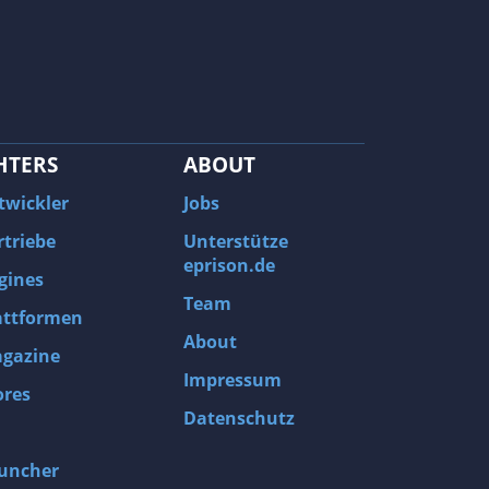
HTERS
ABOUT
twickler
Jobs
rtriebe
Unterstütze
eprison.de
gines
Team
attformen
About
gazine
Impressum
ores
Datenschutz
uncher