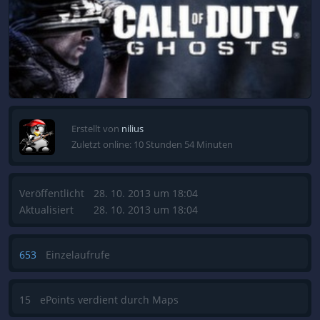
Erstellt von
nilius
Zuletzt online: 10 Stunden 54 Minuten
Veröffentlicht
28. 10. 2013 um 18:04
Aktualisiert
28. 10. 2013 um 18:04
653
Einzelaufrufe
15
ePoints verdient durch Maps