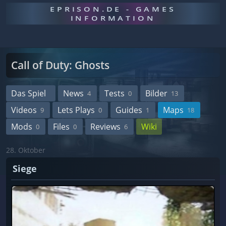
EPRISON.DE - GAMES
INFORMATION
Call of Duty: Ghosts
Das Spiel
News
Tests
Bilder
4
0
13
Videos
Lets Plays
Guides
Maps
9
0
1
18
Mods
Files
Reviews
Wiki
0
0
6
28. Oktober
Siege