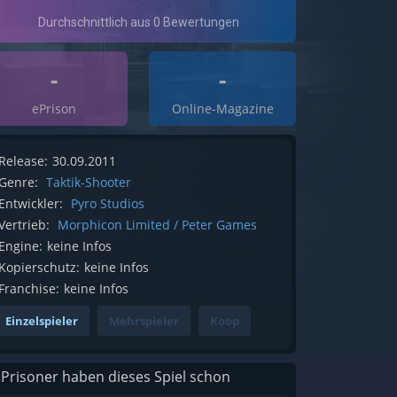
-
-
ePrison
Online-Magazine
Release:
30.09.2011
Genre:
Taktik-Shooter
Entwickler:
Pyro Studios
Vertrieb:
Morphicon Limited / Peter Games
Engine:
keine Infos
Kopierschutz:
keine Infos
Franchise:
keine Infos
Einzelspieler
Mehrspieler
Koop
 Prisoner haben dieses Spiel schon