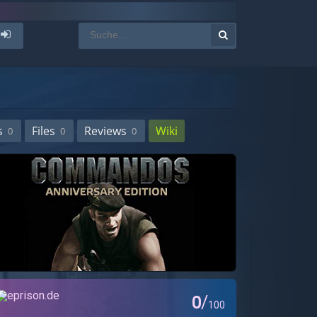
s
Files
Reviews
Wiki
0
0
0