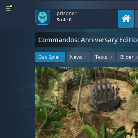
prisoner
Stufe 0
Commandos: Anniversary Editio
Das Spiel
News
Tests
Bilder
1
0
6