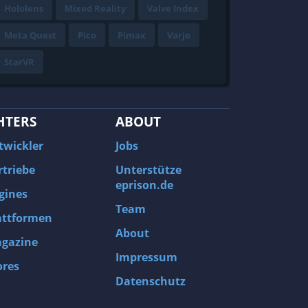
Hololens
Mixed Reality
Valve Index
Meta Quest
Pico
Pimax
Varjo
StarVR
HTERS
ABOUT
twickler
Jobs
rtriebe
Unterstütze
eprison.de
gines
Team
attformen
About
gazine
Impressum
ores
Datenschutz