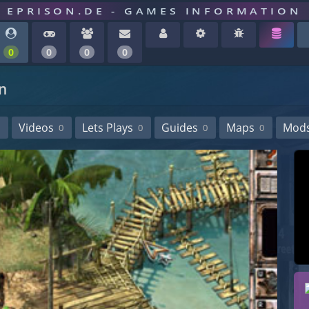
EPRISON.DE - GAMES INFORMATION
0
0
0
0
n
Videos
Lets Plays
Guides
Maps
Mod
0
0
0
0