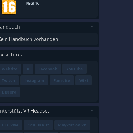
PEGI 16
andbuch
Kein Handbuch vorhanden
ocial Links
Website
X
Facebook
Youtube
Twitch
Instagram
Fanseite
Wiki
Discord
nterstützt VR Headset
HTC Vive
Oculus Rift
PlayStation VR