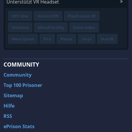
Unterstützt VR Headset
HTC Vive
Oculus Rift
PlayStation VR
Hololens
Mixed Reality
Valve Index
Meta Quest
Pico
Pimax
Varjo
StarVR
COMMUNITY
Community
Top 100 Prisoner
Sitemap
Hilfe
RSS
ePrison Stats