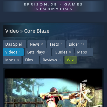
EPRISON.DE - GAMES
INFORMATION
Video
Core Blaze
Das Spiel
News
Tests
Bilder
0
0
17
Videos
Lets Plays
Guides
Maps
1
0
0
0
Mods
Files
Reviews
Wiki
0
0
0