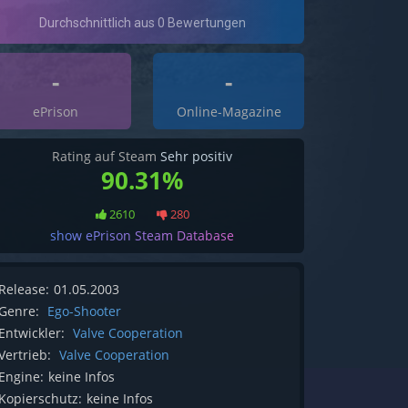
-
-
ePrison
Online-Magazine
Rating auf Steam
Sehr positiv
90.31%
2610
280
show ePrison Steam Database
Release:
01.05.2003
Genre:
Ego-Shooter
Entwickler:
Valve Cooperation
Vertrieb:
Valve Cooperation
Engine:
keine Infos
Kopierschutz:
keine Infos