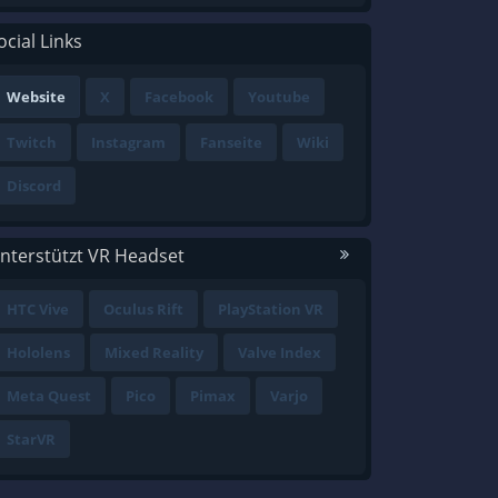
ocial Links
Website
X
Facebook
Youtube
Twitch
Instagram
Fanseite
Wiki
Discord
nterstützt VR Headset
HTC Vive
Oculus Rift
PlayStation VR
Hololens
Mixed Reality
Valve Index
Meta Quest
Pico
Pimax
Varjo
StarVR