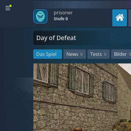
prisoner
Stufe 0
Day of Defeat
Das Spiel
News
Tests
Bilder
0
0
5