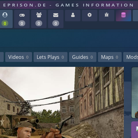
EPRISON.DE - GAMES INFORMATION
0
0
0
0
Videos
Lets Plays
Guides
Maps
Mod
0
0
0
0