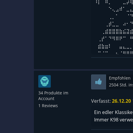
⠸⡇⠀⠿⡀⠀⠀⠀⣀⡴
⠀⠀⠀⠀⠑⢄⣠⠾⠁⣀⣄⡈
⠀⠀⠀⠀⢀⡀⠁⠀⠀⠈
⠀⠀⠀⢀⡾⣁⣀⠀⠴⠂
⠀⠀⢀⣾⣿⣿⣿⣷⣮⣽
⠀⢀⡞⠁⠙⠻⠿⠟⠉⠀
⠀⣾⣷⣶⠇⠀⠀⣤⣄⣀⡀
⠀⠉⠈⠉⠀⠀⢦⡈⢻⣿
⠀⠀⠀⠀⠀⠀⠀⠉⠲⣽
⠀⠀ ⠀⠀⠀⠀⠀⢸⣿⣿
⠀⠀⠀⠀⠀⠀⣀⣀⣈⣿
Empfohlen
⠀⠀⠀⠀⠀⠀⢿⣿⣿⣿
2504 Std. i
34 Produkte im
Account
Verfasst:
26.12.20
1 Reviews
Ein edler Klassike
Immer K98 verwe