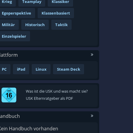
Krieg
Teamplay
Klassiker
Egoperspektive
Klassenbasiert
Militär
Historisch
Taktik
Einzelspieler
lattform
PC
iPad
Linux
Steam Deck
Was ist die USK und was macht sie?
USK Elternratgeber als PDF
andbuch
Kein Handbuch vorhanden