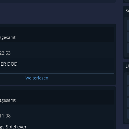
S
nsgesamt
22:53
MER DOD
U
Weiterlesen
nsgesamt
11:08
gs Spiel ever