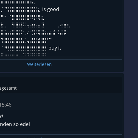
⢿⣿⣿⣿⣿⣿⣿⣿⣷⣦⡀
⠙⣿⣿⣿⣿⣿⣿⣿⣿⣆ is good
⠙⠛⠂⠈⣿⣿⣿⣿⣿⠿⡿⢿⣆
⠙⣗⡀⠀⢻⣿⣿⠭⢤⣴⣦⣤⣹⠀⠀⠀⢀⢴⣶⣆
⣾⣿⣥⣴⣿⣿⡿⢂⠔⢚⡿⢿⣿⣦⣴⣾⠸⣼⡿
⠛⢹⣿⣿⣿⣿⣿⣌⢤⣼⣿⣾⣿⡟⠉
⠈⠻⣿⣿⣿⣿⣿⣿⣿⣿⣿⣿⡇buy it
⣿⣿⣶⣶⣶⣶⣤⣽⡹⣿⣿⣿⣿⡇
⡻⢿⣿⣿⣿⣿⣿⣿⣷⣜⣿⣿⣿⡇
Weiterlesen
⣷⣶⣮⣭⣽⣿⣿⣿⣿⣿⣿⣿⠇
⣿⣿⣿⣿⣿⣿⣿⣿⣿⣿⣿⣿⠇
⣿⣿⣿⣿⣿⣿⣿⣿⣿⣿⣿
nsgesamt
15:46
r!
nden so edel