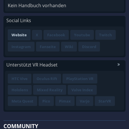
Kein Handbuch vorhanden
Social Links
Website
X
Facebook
Youtube
Twitch
Instagram
Fanseite
Wiki
Discord
Unterstützt VR Headset
HTC Vive
Oculus Rift
PlayStation VR
Hololens
Mixed Reality
Valve Index
Meta Quest
Pico
Pimax
Varjo
StarVR
COMMUNITY