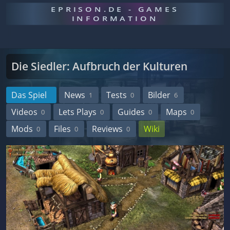
EPRISON.DE - GAMES
INFORMATION
Die Siedler: Aufbruch der Kulturen
Das Spiel
News
Tests
Bilder
1
0
6
Videos
Lets Plays
Guides
Maps
0
0
0
0
Mods
Files
Reviews
Wiki
0
0
0