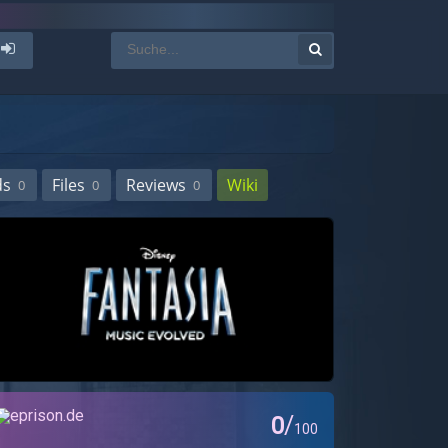
ds
Files
Reviews
Wiki
0
0
0