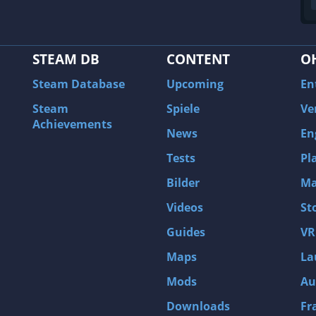
STEAM DB
CONTENT
O
Steam Database
Upcoming
En
Steam
Spiele
Ve
Achievements
News
En
Tests
Pl
Bilder
Ma
Videos
St
Guides
VR
Maps
La
Mods
Au
Downloads
Fr