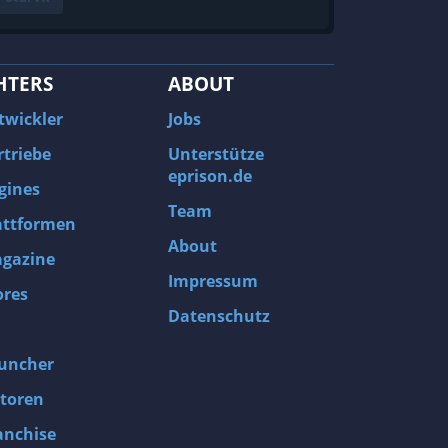
HTERS
ABOUT
twickler
Jobs
rtriebe
Unterstütze
eprison.de
gines
Team
attformen
About
gazine
Impressum
ores
Datenschutz
uncher
toren
anchise