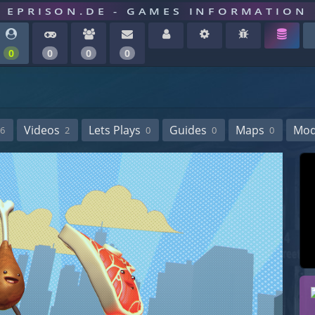
EPRISON.DE - GAMES INFORMATION
0
0
0
0
Videos
Lets Plays
Guides
Maps
Mo
6
2
0
0
0