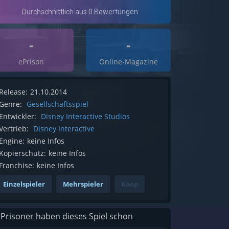
-
-
ePrison
Online-Magazine
Release:
21.10.2014
Genre:
Gesellschaftsspiel
Entwickler:
Disney Interactive Studios
Vertrieb:
Disney Interactive
Engine:
keine Infos
Kopierschutz:
keine Infos
Franchise:
keine Infos
Einzelspieler
Mehrspieler
Koop
 Prisoner haben dieses Spiel schon