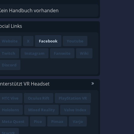
Kein Handbuch vorhanden
ocial Links
Website
X
Facebook
Youtube
Twitch
Instagram
Fanseite
Wiki
Discord
nterstützt VR Headset
HTC Vive
Oculus Rift
PlayStation VR
Hololens
Mixed Reality
Valve Index
Meta Quest
Pico
Pimax
Varjo
StarVR