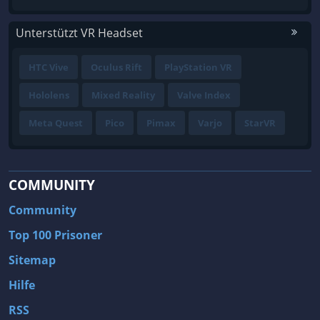
Unterstützt VR Headset
HTC Vive
Oculus Rift
PlayStation VR
Hololens
Mixed Reality
Valve Index
Meta Quest
Pico
Pimax
Varjo
StarVR
COMMUNITY
Community
Top 100 Prisoner
Sitemap
Hilfe
RSS