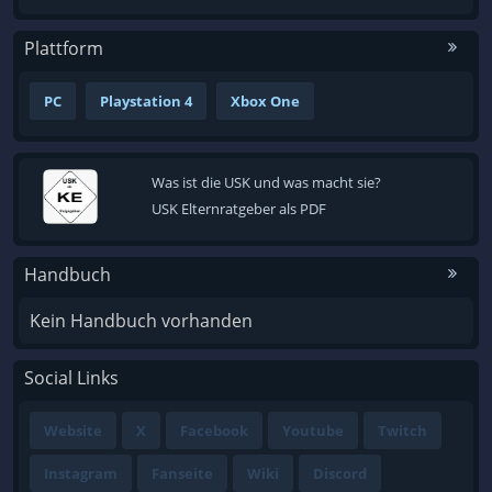
Plattform
PC
Playstation 4
Xbox One
Was ist die USK und was macht sie?
USK Elternratgeber als PDF
Handbuch
Kein Handbuch vorhanden
Social Links
Website
X
Facebook
Youtube
Twitch
Instagram
Fanseite
Wiki
Discord