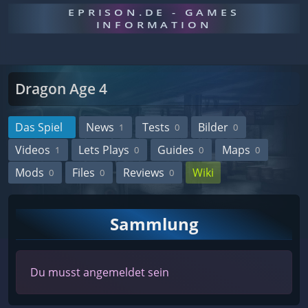
EPRISON.DE - GAMES
INFORMATION
Dragon Age 4
Das Spiel
News
Tests
Bilder
1
0
0
Videos
Lets Plays
Guides
Maps
1
0
0
0
Mods
Files
Reviews
Wiki
0
0
0
Sammlung
Du musst angemeldet sein