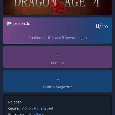
-
ePrison
-
Online-Magazine
Release:
Genre:
Action-Rollenspiel
Entwickler:
BioWare