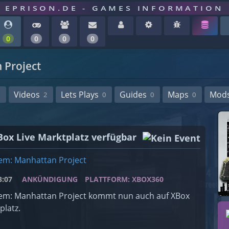
EPRISON.DE - GAMES INFORMATION
0
0
0
0
Project
Videos
Lets Plays
Guides
Maps
Mod
2
0
0
0
ox Live Marktplatz verfügbar
m: Manhattan Project
:07
ANKÜNDIGUNG
PLATTFORM: XBOX360
m: Manhattan Project kommt nun auch auf XBox
platz.