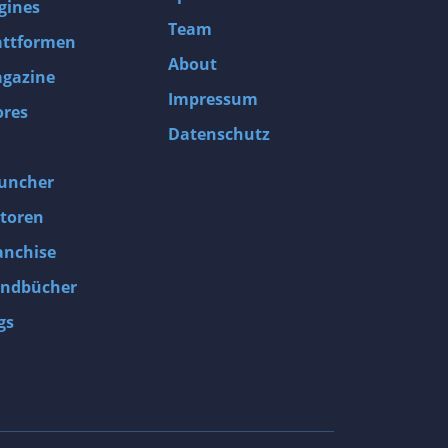
gines
Team
attformen
About
gazine
Impressum
ores
Datenschutz
uncher
toren
anchise
ndbücher
gs