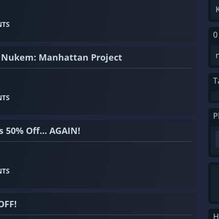
NTS
0
e Nukem: Manhattan Project
T
NTS
P
 50% Off... AGAIN!
NTS
OFF!
H