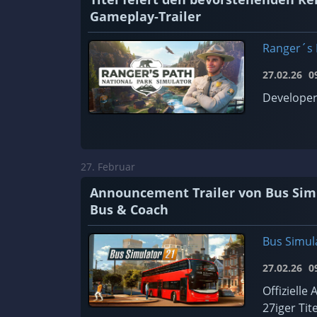
Gameplay-Trailer
Ranger´s 
27.02.26
09
Developer
27. Februar
Announcement Trailer von Bus Simu
Bus & Coach
Bus Simul
27.02.26
09
Offiziell
27iger Tite