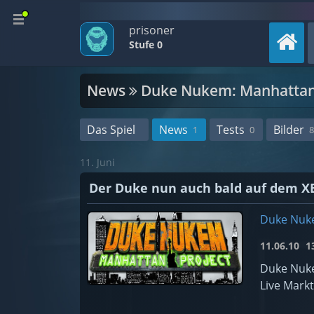
prisoner
Stufe 0
News
Duke Nukem: Manhattan 
Das Spiel
News
Tests
Bilder
1
0
8
11. Juni
Der Duke nun auch bald auf dem XB
Duke Nuke
11.06.10
13
Duke Nuke
Live Markt