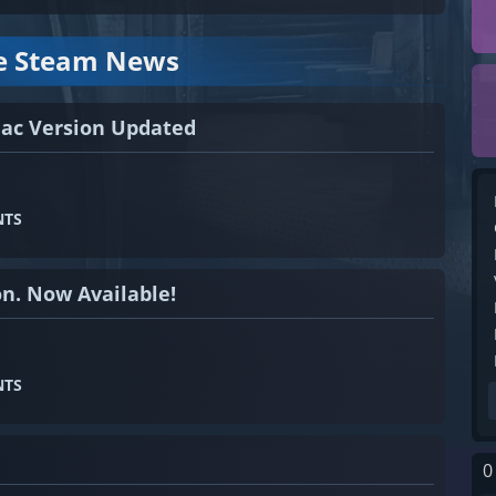
le Steam News
ac Version Updated
NTS
n. Now Available!
NTS
0