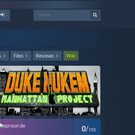
s
Files
Reviews
Wiki
0
0
0