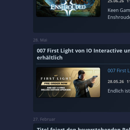
25.06.26
11
Keen Game
Enshroude
28. Mai
007 First Light von IO Interactive
erhältlich
007 First L
28.05.26
11
Endlich is
27. Februar
Titel feiert den bevorstehenden R