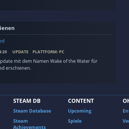
hienen
ed
:20
UPDATE
PLATTFORM: PC
Update mit dem Namen Wake of the Water für
d erschienen.
STEAM DB
CONTENT
O
Steam Database
Upcoming
En
Steam
Spiele
Ve
Achievements