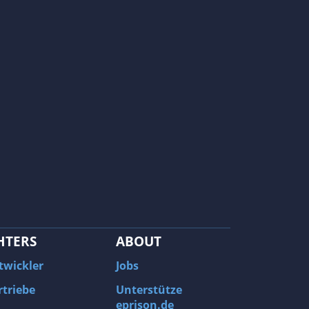
HTERS
ABOUT
twickler
Jobs
rtriebe
Unterstütze
eprison.de