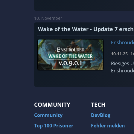
10. November
Wake of the Water - Update 7 ersc
Enshroud
10.11.25
14
Riesiges 
Enshroude
COMMUNITY
TECH
Community
DevBlog
Top 100 Prisoner
Fehler melden