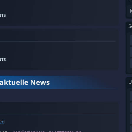
NTS
S
NTS
 aktuelle News
U
ed