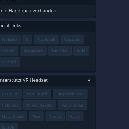
Kein Handbuch vorhanden
ocial Links
Website
X
Facebook
Youtube
Twitch
Instagram
Fanseite
Wiki
Discord
nterstützt VR Headset
HTC Vive
Oculus Rift
PlayStation VR
Hololens
Mixed Reality
Valve Index
Meta Quest
Pico
Pimax
Varjo
StarVR