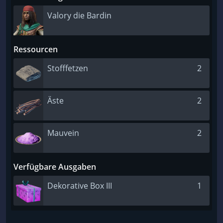
Valory die Bardin
Ressourcen
Stofffetzen
2
Äste
2
Mauvein
2
Verfügbare Ausgaben
Dekorative Box III
1