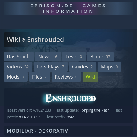
EPRISON.DE - GAMES
INFORMATION
Wiki
Enshrouded
Das Spiel
News
Tests
Bilder
16
0
37
Videos
Lets Plays
Guides
Maps
32
7
2
0
Mods
Files
Reviews
Wiki
0
2
0
latest version: v.1024233
last update:
Forging the Path
last
patch:
#14 v.0.9.1.1
last hotfix:
#42
MOBILIAR - DEKORATIV