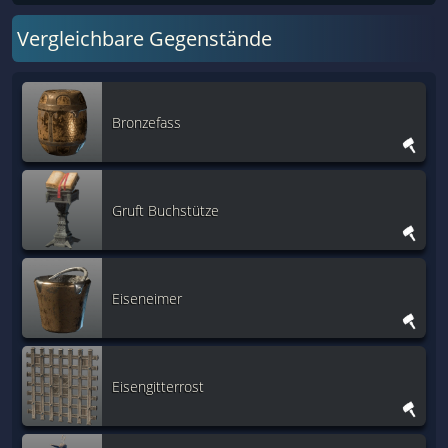
Vergleichbare Gegenstände
Bronzefass
Gruft Buchstütze
Eiseneimer
Eisengitterrost