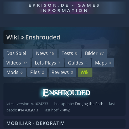
EPRISON.DE - GAMES
INFORMATION
Wiki
Enshrouded
Das Spiel
News
Tests
Bilder
16
0
37
Videos
Lets Plays
Guides
Maps
32
7
2
0
Mods
Files
Reviews
Wiki
0
2
0
latest version: v.1024233
last update:
Forging the Path
last
patch:
#14 v.0.9.1.1
last hotfix:
#42
MOBILIAR - DEKORATIV