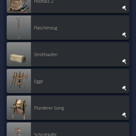
Holzfass 2
Flaschenzug
Strohhaufen
Egge
Plünderer Gong
Schrottkäfig