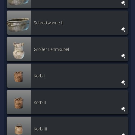
Schrottwanne II
Großer Lehmkübel
Korb I
Korb II
Korb III