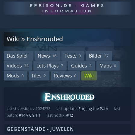
EPRISON.DE - GAMES
INFORMATION
Wiki
Enshrouded
Das Spiel
News
Tests
Bilder
16
0
37
Videos
Lets Plays
Guides
Maps
32
7
2
0
Mods
Files
Reviews
Wiki
0
2
0
latest version: v.1024233
last update:
Forging the Path
last
patch:
#14 v.0.9.1.1
last hotfix:
#42
GEGENSTÄNDE - JUWELEN