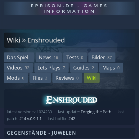
EPRISON.DE - GAMES
INFORMATION
Wiki
Enshrouded
Das Spiel
News
Tests
Bilder
16
0
37
Videos
Lets Plays
Guides
Maps
32
7
2
0
Mods
Files
Reviews
Wiki
0
2
0
latest version: v.1024233
last update:
Forging the Path
last
patch:
#14 v.0.9.1.1
last hotfix:
#42
GEGENSTÄNDE - JUWELEN