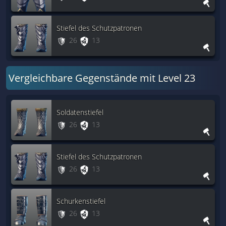
Stiefel des Schutzpatronen
26
13
Vergleichbare Gegenstände mit Level 23
Soldatenstiefel
26
13
Stiefel des Schutzpatronen
26
13
Schurkenstiefel
26
13