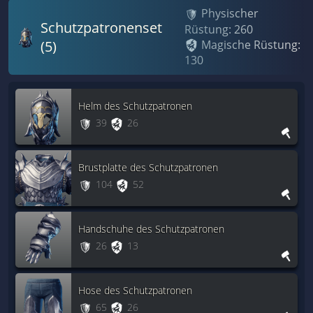
Physischer
Schutzpatronenset
Rüstung: 260
(5)
Magische Rüstung:
130
Helm des Schutzpatronen
39
26
Brustplatte des Schutzpatronen
104
52
Handschuhe des Schutzpatronen
26
13
Hose des Schutzpatronen
65
26