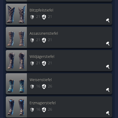
Blitzpfeilstiefel
21
21
Assassinenstiefel
21
21
Wildjägerstiefel
21
21
Weisenstiefel
16
26
Erzmagierstiefel
16
26