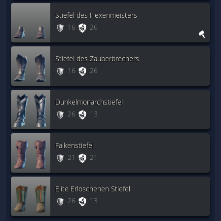
Stiefel des Hexenmeisters
16
26
Stiefel des Zauberbrechers
16
26
Dunkelmonarchstiefel
26
13
Falkenstiefel
21
21
Elite Erloschenen Stiefel
26
13