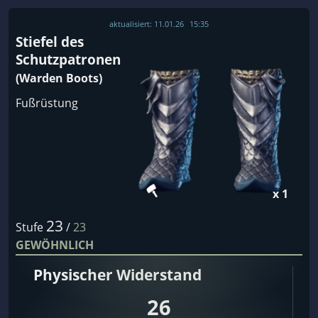
aktualisiert:
11.01.26
15:35
Stiefel des
Schutzpatronen
(Warden Boots)
Fußrüstung
x 1
23
Stufe
/
23
GEWÖHNLICH
Physischer Widerstand
26