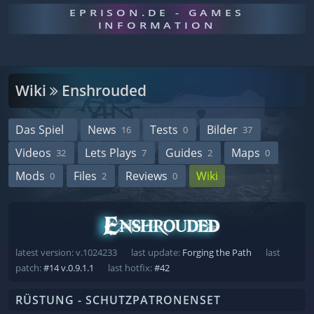
EPRISON.DE - GAMES
INFORMATION
Wiki
Enshrouded
Das Spiel
News
Tests
Bilder
16
0
37
Videos
Lets Plays
Guides
Maps
32
7
2
0
Mods
Files
Reviews
Wiki
0
2
0
latest version: v.1024233
last update:
Forging the Path
last
patch:
#14 v.0.9.1.1
last hotfix:
#42
RÜSTUNG - SCHUTZPATRONENSET