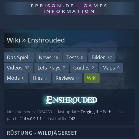
EPRISON.DE - GAMES
INFORMATION
Wiki
Enshrouded
Das Spiel
News
Tests
Bilder
16
0
37
Videos
Lets Plays
Guides
Maps
32
7
2
0
Mods
Files
Reviews
Wiki
0
2
0
latest version: v.1024233
last update:
Forging the Path
last
patch:
#14 v.0.9.1.1
last hotfix:
#42
RÜSTUNG - WILDJÄGERSET