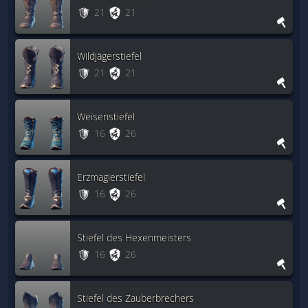
21
21
Wildjägerstiefel
21
21
Weisenstiefel
16
26
Erzmagierstiefel
16
26
Stiefel des Hexenmeisters
16
26
Stiefel des Zauberbrechers