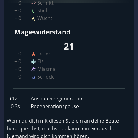
+ 0
Schnitt
+ 0
Stich
+ 0
Wucht
Magiewiderstand
21
+ 0
Feuer
+ 0
Eis
+ 0
Miasma
+ 0
Schock
+12
Ausdauerregeneration
-0.3s
Regenerationspause
Wenn du dich mit diesen Stiefeln an deine Beute
heranpirschst, machst du kaum ein Geräusch.
Niemand wird dich kommen hören.