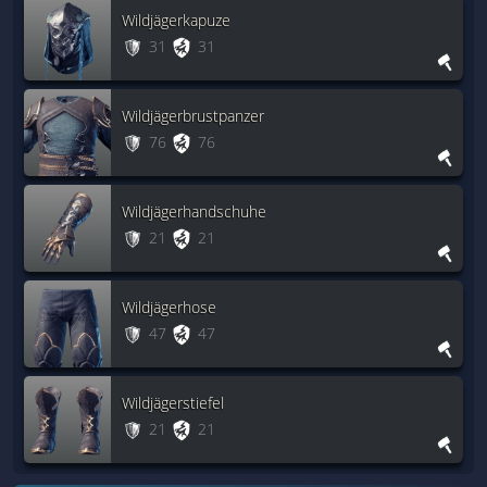
Wildjägerkapuze
31
31
Wildjägerbrustpanzer
76
76
Wildjägerhandschuhe
21
21
Wildjägerhose
47
47
Wildjägerstiefel
21
21