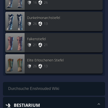
16
26
Dunkelmonarchstiefel
26
13
Falkenstiefel
21
21
Elite Erloschenen Stiefel
26
13
BESTIARIUM