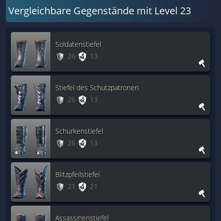
Vergleichbare Gegenstände mit Level 23
Soldatenstiefel
26
13
Stiefel des Schutzpatronen
26
13
Schurkenstiefel
26
13
Blitzpfeilstiefel
21
21
Assassinenstiefel