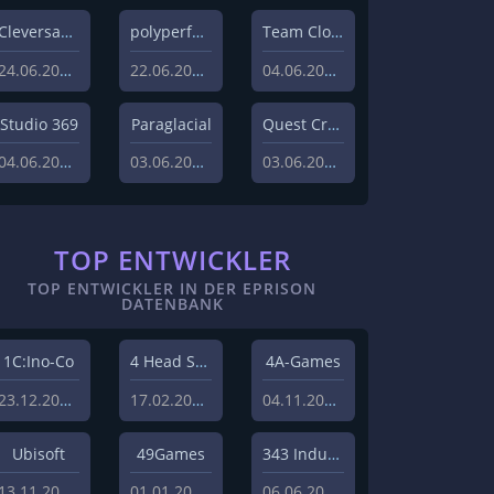
Cleversan Games
polyperfect
Team Clout inc.
24.06.2026
22.06.2026
04.06.2026
Studio 369
Paraglacial
Quest Craft
04.06.2026
03.06.2026
03.06.2026
TOP ENTWICKLER
TOP ENTWICKLER IN DER EPRISON
DATENBANK
1C:Ino-Co
4 Head Studios
4A-Games
23.12.2008
17.02.2009
04.11.2008
Ubisoft
49Games
343 Industries
13.11.2013
01.01.2010
06.06.2011