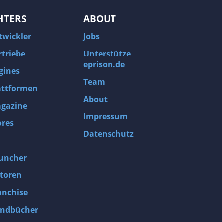
HTERS
ABOUT
twickler
Jobs
rtriebe
Unterstütze
eprison.de
gines
Team
attformen
About
gazine
Impressum
ores
Datenschutz
uncher
toren
anchise
ndbücher