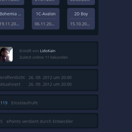
Bohemia Interactive Studios
1C-Avalon
2D Boy
19.11.2010
06.11.2010
15.10.2008
Erstellt von
LidoKain
Zuletzt online: 11 Sekunden
eröffentlicht
26. 09. 2012 um 20:00
ktualisiert
26. 09. 2012 um 20:00
2119
Einzelaufrufe
15
ePoints verdient durch Entwickler