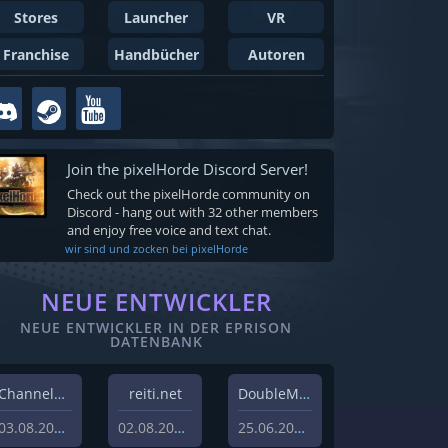
Stores
Launcher
VR
Franchise
Handbücher
Autoren
Join the pixelHorde Discord Server!
Check out the pixelHorde community on
Discord - hang out with 32 other members
and enjoy free voice and text chat.
wir sind und zocken bei pixelHorde
NEUE ENTWICKLER
NEUE ENTWICKLER IN DER EPRISON
DATENBANK
Channel37 Ltd
reiti.net
DoubleMoose Games
03.08.2026
02.08.2026
25.06.2026