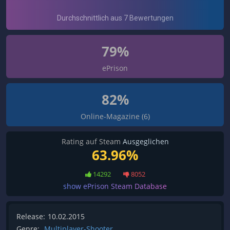
79%
ePrison
82%
Online-Magazine (6)
Rating auf Steam
Ausgeglichen
63.96%
14292
8052
show ePrison Steam Database
Release:
10.02.2015
Genre:
Multiplayer-Shooter