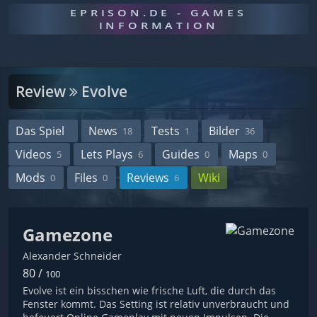
EPRISON.DE - GAMES
INFORMATION
Review
Evolve
Das Spiel
News
Tests
Bilder
18
1
36
Videos
Lets Plays
Guides
Maps
5
6
0
0
Mods
Files
Reviews
Wiki
0
0
6
Gamezone
Alexander Schneider
80 /
100
Evolve ist ein bisschen wie frische Luft, die durch das
Fenster kommt. Das Setting ist relativ unverbraucht und