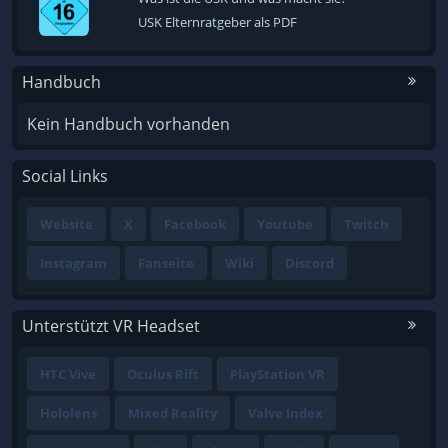
USK Elternratgeber als PDF
Handbuch
Kein Handbuch vorhanden
Social Links
Website
X
Facebook
Youtube
Twitch
Instagram
Fanseite
Wiki
Discord
Unterstützt VR Headset
HTC Vive
Oculus Rift
PlayStation VR
Hololens
Mixed Reality
Valve Index