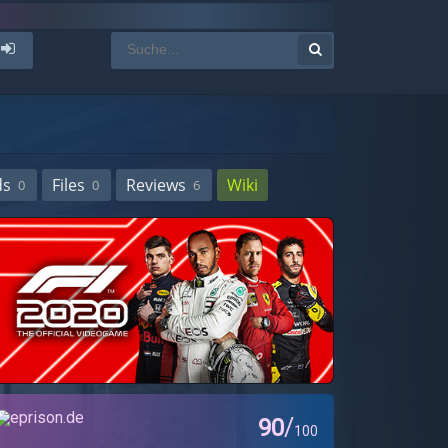
ds
Files
Reviews
Wiki
0
0
6