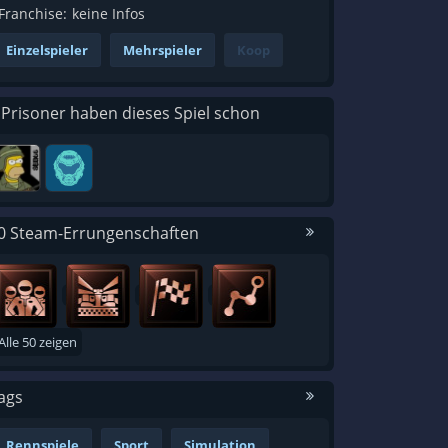
Franchise:
keine Infos
Einzelspieler
Mehrspieler
Koop
 Prisoner haben dieses Spiel schon
0 Steam-Errungenschaften
Alle 50 zeigen
ags
Rennspiele
Sport
Simulation