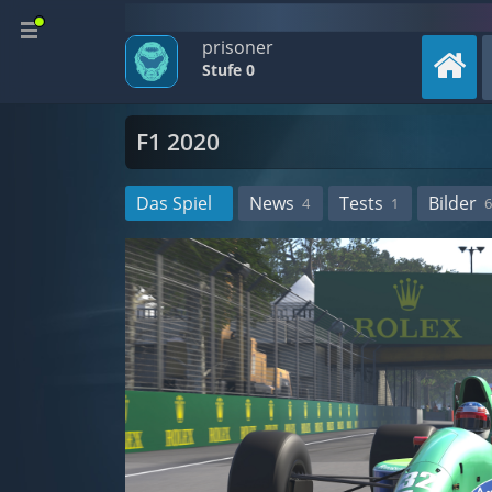
prisoner
Stufe 0
F1 2020
Das Spiel
News
Tests
Bilder
4
1
6