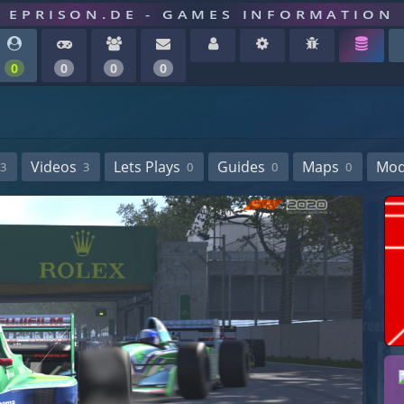
EPRISON.DE - GAMES INFORMATION
0
0
0
0
Videos
Lets Plays
Guides
Maps
Mo
3
3
0
0
0