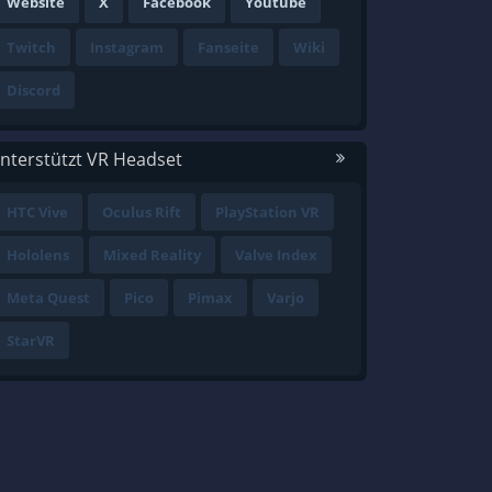
Website
X
Facebook
Youtube
Twitch
Instagram
Fanseite
Wiki
Discord
nterstützt VR Headset
HTC Vive
Oculus Rift
PlayStation VR
Hololens
Mixed Reality
Valve Index
Meta Quest
Pico
Pimax
Varjo
StarVR