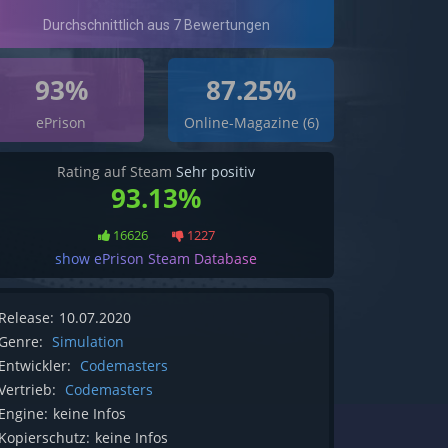
93%
87.25%
ePrison
Online-Magazine (6)
Rating auf Steam
Sehr positiv
93.13%
16626
1227
show ePrison Steam Database
Release:
10.07.2020
Genre:
Simulation
Entwickler:
Codemasters
Vertrieb:
Codemasters
Engine:
keine Infos
Kopierschutz:
keine Infos