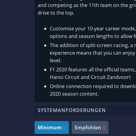
and competing as the 11th team on the grid.
drive to the top.
Customise your 10-year career mode, 
options and season lengths to allow f
The addition of split-screen racing, a
experience means that you can enjoy 
level.
F1 2020 features all the official teams
Hanoi Circuit and Circuit Zandvoort
Online connection required to downloa
2020 season content.
SYSTEMANFORDERUNGEN
Minimum
()
Empfohlen
()