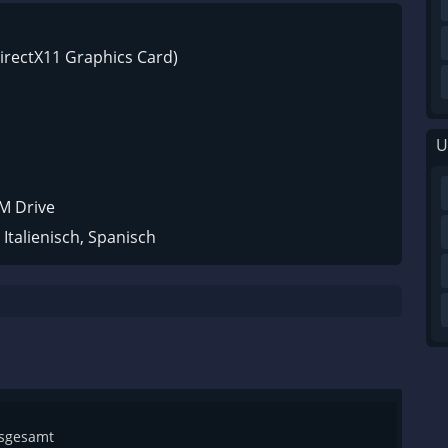
irectX11 Graphics Card)
U
M Drive
Italienisch, Spanisch
nsgesamt