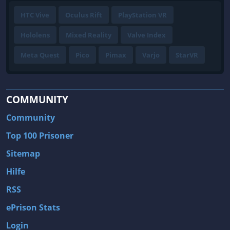
HTC Vive
Oculus Rift
PlayStation VR
Hololens
Mixed Reality
Valve Index
Meta Quest
Pico
Pimax
Varjo
StarVR
COMMUNITY
Community
Top 100 Prisoner
Sitemap
Hilfe
RSS
ePrison Stats
Login