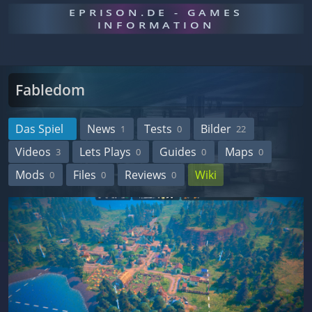
EPRISON.DE - GAMES
INFORMATION
Fabledom
Das Spiel
News
Tests
Bilder
1
0
22
Videos
Lets Plays
Guides
Maps
3
0
0
0
Mods
Files
Reviews
Wiki
0
0
0