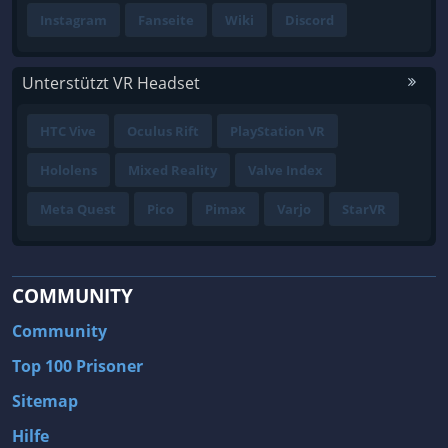
Instagram
Fanseite
Wiki
Discord
Unterstützt VR Headset
HTC Vive
Oculus Rift
PlayStation VR
Hololens
Mixed Reality
Valve Index
Meta Quest
Pico
Pimax
Varjo
StarVR
COMMUNITY
Community
Top 100 Prisoner
Sitemap
Hilfe