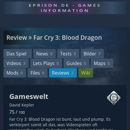
EPRISON.DE - GAMES
INFORMATION
Review
Far Cry 3: Blood Dragon
Das Spiel
News
Tests
Bilder
0
0
7
Videos
Lets Plays
Guides
Maps
3
0
0
0
Mods
Files
Reviews
Wiki
0
0
2
Gameswelt
David Kepler
75 /
100
Far Cry 3: Blood Dragon ist bunt, laut und plump. Es
verkörpert somit all das, was Videospielen oft