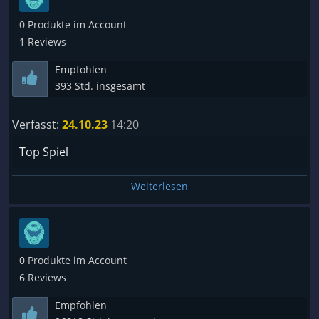
Mit dem letzten Update, kamen ein paar qualitiy of
life dinge dazu, sowie spannende Neuerungen. Ich
0 Produkte im Account
bin gespannt, was da noch alles kommt.
1 Reviews
Klar hackt es hier noch ein wenig, aber ich bin sehr
Empfohlen
optimistisch, dass zur Veröffentlichung der
393 Std. insgesamt
Vollversion, ein Schmuckstück präsentabel ist.
Verfasst:
24.10.23
14:20
Top Spiel
Weiterlesen
0 Produkte im Account
6 Reviews
Empfohlen