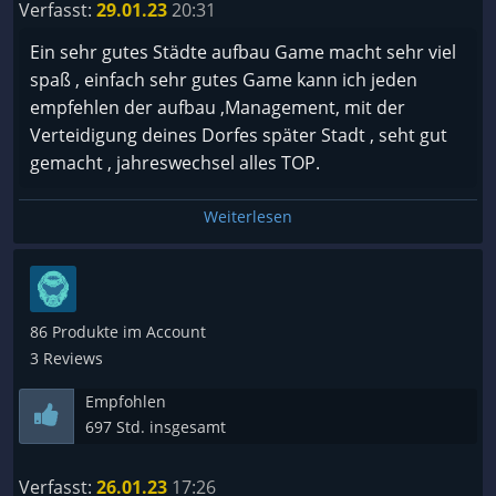
Spieler nonstop in Aktion zu halten wie die Anno-
Verfasst:
29.01.23
20:31
komplett abgebaut.
Reihe.
Ein sehr gutes Städte aufbau Game macht sehr viel
Insgesamt macht das Spiel aber wie bereits gesagt
spaß , einfach sehr gutes Game kann ich jeden
sehr viel Spaß, aber es ist auf jeden Fall auch noch
empfehlen der aufbau ,Management, mit der
ausbaufähig.
Verteidigung deines Dorfes später Stadt , seht gut
gemacht , jahreswechsel alles TOP.
Weiterlesen
86 Produkte im Account
3 Reviews
Empfohlen
697 Std. insgesamt
Verfasst:
26.01.23
17:26