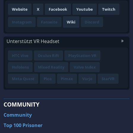
Website
X
Facebook
Youtube
Twitch
Instagram
Fanseite
Wiki
Discord
Unterstützt VR Headset
HTC Vive
Oculus Rift
PlayStation VR
Hololens
Mixed Reality
Valve Index
Meta Quest
Pico
Pimax
Varjo
StarVR
COMMUNITY
Community
Top 100 Prisoner