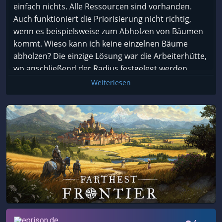
einfach nichts. Alle Ressourcen sind vorhanden.
Auch funktioniert die Priorisierung nicht richtig,
wenn es beispielsweise zum Abholzen von Bäumen
kommt. Wieso kann ich keine einzelnen Bäume
abholzen? Die einzige Lösung war die Arbeiterhütte,
wo anschließend der Radius festgelegt werden
muss. Nur wird hier dann ein Bereich abgeholzt und
Weiterlesen
nicht der eine nervige Baum, welcher den Bau des
Grundstücks blockiert. Gelegentlich klappen die
Dinge, wenn die Priorisierung und die Menge der
Arbeiter erhöht wird, jedoch ist dies wohl eher eine
Glückssache. Es ist ein Early Access Titel, aber
solche elementaren Funktionen sollten
funktionieren. Refund beantragt.