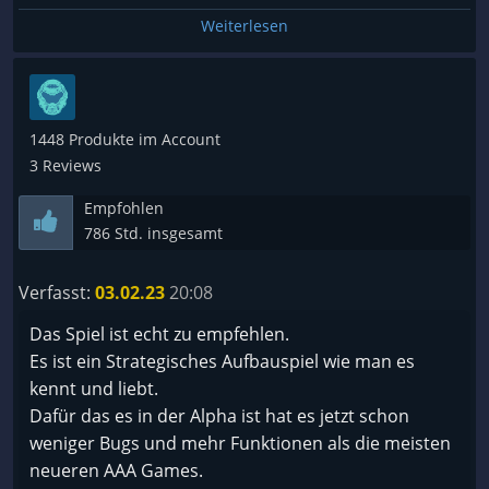
Mein System MSI Nvidia 1070, i5-6600k, 16 gb.
Weiterlesen
Scheint so, dass modernere Grafikarten mehr
Probleme machen.
Wer Aufbauspiele mag, der sollte dieses Spiel
1448 Produkte im Account
unterstützen. Preis ist vollkommen ok.
3 Reviews
Empfohlen
- Wer Probleme mit den Banditen hat, der sollte
786 Std. insgesamt
einfach Zäune oder Mauern mit Türmen bauen. Die
Angriffe scheitern dann meist, ohne dass die
Verfasst:
03.02.23
20:08
Banditen in die Stadt eindringen können.
Garnisonen lohnen sich nicht. Die Türme immer
Das Spiel ist echt zu empfehlen.
bemannen, da das beim Angriff sonst zu lange
Es ist ein Strategisches Aufbauspiel wie man es
dauert.
kennt und liebt.
Dafür das es in der Alpha ist hat es jetzt schon
- Holz und Stein kann man auch in Massen über den
weniger Bugs und mehr Funktionen als die meisten
Händler kaufen.
neueren AAA Games.
Wer Problem mit fehlenden Arbeitskräften hat, der