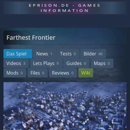
EPRISON.DE - GAMES
INFORMATION
Farthest Frontier
Das Spiel
News
Tests
Bilder
1
0
46
Videos
Lets Plays
Guides
Maps
3
9
0
0
Mods
Files
Reviews
Wiki
0
0
0