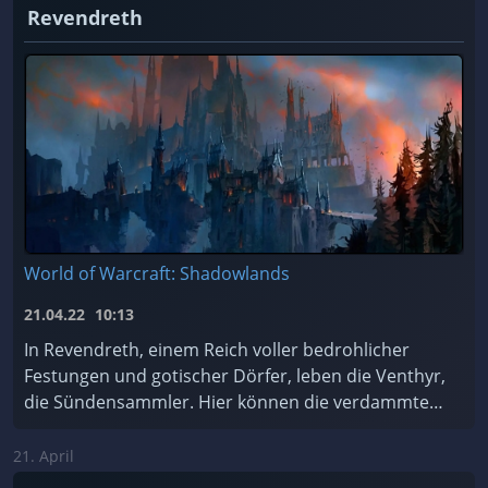
Revendreth
World of Warcraft: Shadowlands
21.04.22
10:13
In Revendreth, einem Reich voller bedrohlicher
Festungen und gotischer Dörfer, leben die Venthyr,
die Sündensammler. Hier können die verdammten
Seelen für ihre Sünden Buße tun... oder einfach de
...
21. April