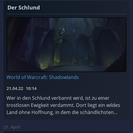
Der Schlund
World of Warcraft: Shadowlands
21.04.22
10:14
Wer in den Schlund verbannt wird, ist zu einer
trostlosen Ewigkeit verdammt. Dort liegt ein wildes
Land ohne Hoffnung, in dem die schändlichsten
Seelen des Kosmos für alle Zeiten gefangen sind.
Soll ...
21. April