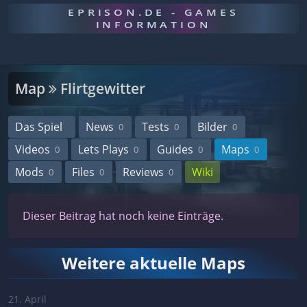
EPRISON.DE - GAMES
INFORMATION
Map
Flirtgewitter
Das Spiel
News
Tests
Bilder
0
0
0
Videos
Lets Plays
Guides
Maps
0
0
0
0
Mods
Files
Reviews
Wiki
0
0
0
Dieser Beitrag hat noch keine Einträge.
Weitere aktuelle Maps
21. April