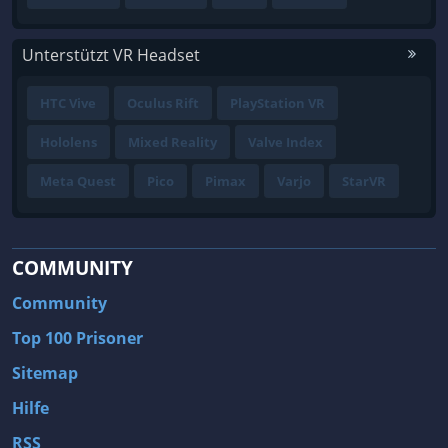
Unterstützt VR Headset
HTC Vive
Oculus Rift
PlayStation VR
Hololens
Mixed Reality
Valve Index
Meta Quest
Pico
Pimax
Varjo
StarVR
COMMUNITY
Community
Top 100 Prisoner
Sitemap
Hilfe
RSS