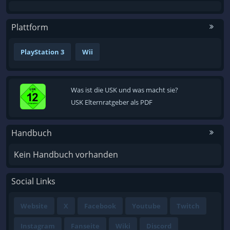
Plattform
PlayStation 3
Wii
Was ist die USK und was macht sie?
USK Elternratgeber als PDF
Handbuch
Kein Handbuch vorhanden
Social Links
Website
X
Facebook
Youtube
Twitch
Instagram
Fanseite
Wiki
Discord