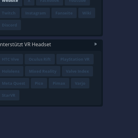
Website
X
Facebook
Youtube
Twitch
Instagram
Fanseite
Wiki
Discord
nterstützt VR Headset
HTC Vive
Oculus Rift
PlayStation VR
Hololens
Mixed Reality
Valve Index
Meta Quest
Pico
Pimax
Varjo
StarVR