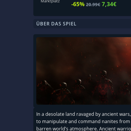
Marktplatz
-65%
7,34€
20.99€
ÜBER DAS SPIEL
In a desolate land ravaged by ancient wars,
to manipulate and command nanites from ‘Th
barren world’s atmosphere. Ancient warri