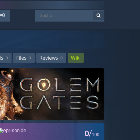
ds
Files
Reviews
Wiki
0
0
0