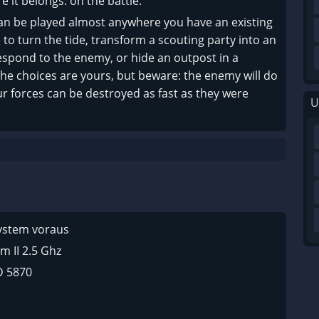
 it belongs: on the battle.
an be played almost anywhere you have an existing
to turn the tide, transform a scouting party into an
spond to the enemy, or hide an outpost in a
he choices are yours, but beware: the enemy will do
r forces can be destroyed as fast as they were
U
system voraus
m II 2.5 Ghz
D 5870