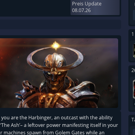
Preis Update
08.07.26
1
2
 you are the Harbinger, an outcast with the ability
T
e Ash’– a leftover power manifesting itself in your
or machines spawn from Golem Gates while an