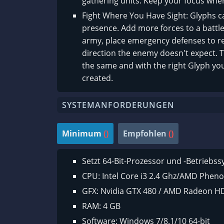
gathering units. Keep your focus where
Fight Where You Have Sight: Glyphs c
presence. Add more forces to a battle 
army, place emergency defenses to re
direction the enemy doesn't expect. T
the same and with the right Glyph you
created.
SYSTEMANFORDERUNGEN
Minimum
()
Empfohlen
()
Setzt 64-Bit-Prozessor und -Betriebs
CPU: Intel Core i3 2.4 Ghz/AMD Pheno
GFX: Nvidia GTX 480 / AMD Radeon H
RAM: 4 GB
Software: Windows 7/8.1/10 64-bit