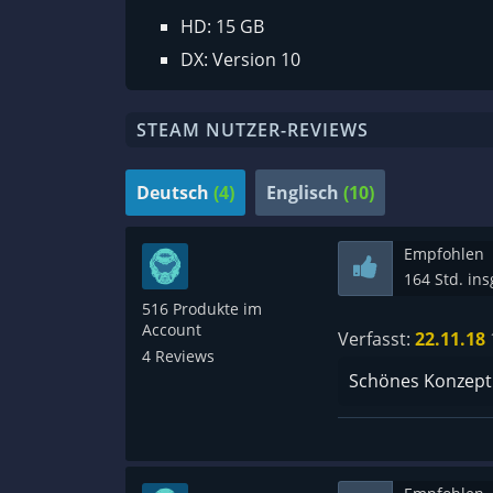
HD: 15 GB
DX: Version 10
STEAM NUTZER-REVIEWS
Deutsch
(4)
Englisch
(10)
Empfohlen
164 Std. in
516 Produkte im
Account
Verfasst:
22.11.18
4 Reviews
Schönes Konzept