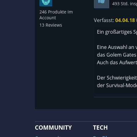
493 Std. in
246 Produkte im
Account
Verfasst:
04.04.18
13 Reviews
Ein großartiges Sp
Eine Auswahl an 
das Golem Gates
Auch das Aufwert
Der Schwierigkeit
der Survival-Mod
Storytechnisch is
Einleitungsseque
aus.
Der Trial-Modus ha
COMMUNITY
TECH
durchdacht und hä