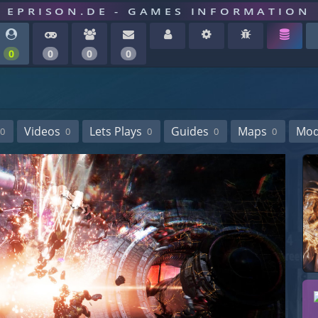
EPRISON.DE - GAMES INFORMATION
0
0
0
0
Videos
Lets Plays
Guides
Maps
Mo
0
0
0
0
0