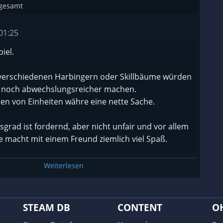
sgesamt
01:25
iel.
verschiedenen Harbingern oder Skillbäume würden
 noch abwechslungsreicher machen.
en von Einheiten währe eine nette Sache.
sgrad ist fordernd, aber nicht unfair und vor allem
e macht mit einem Freund ziemlich viel Spaß.
t das Spiel recht interessant und die cinematischen
Weiterlesen
nzen vor jeder Storymission sehen verdammt gut
t zwar nicht viel mit der Story zu tun, ist aber gut
STEAM DB
CONTENT
O
ufig sind die Karten, die es dort als Belohnung