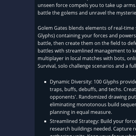
unseen force compels you to take up arms. 
battle the golems and unravel the mysterie
Golem Gates blends elements of real-time st
Glyphs) containing your forces and powers.
battle, then create them on the field to def
battles with streamlined management to kee
multiplayer in local matches with bots, onl
Survival, solo challenge scenarios and a ful
Dynamic Diversity: 100 Glyphs provide 
traps, buffs, debuffs, and techs. Cre
opponents'. Randomized drawing puts a
eliminating monotonous build sequenc
planning in equal measure.
Streamlined Strategy: Build your for
research buildings needed. Capture re