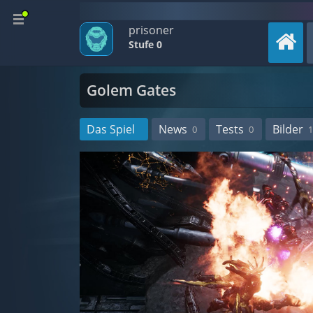
prisoner
Stufe 0
Golem Gates
Das Spiel
News
Tests
Bilder
0
0
1