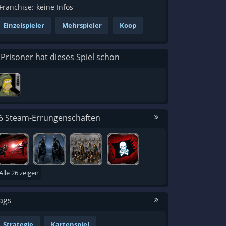
Franchise:
keine Infos
Einzelspieler
Mehrspieler
Koop
 Prisoner hat dieses Spiel schon
6 Steam-Errungenschaften
Alle 26 zeigen
ags
Strategie
Kartenspiel