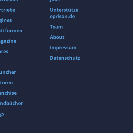
rtriebe
Unterstütze
eprison.de
gines
Team
attformen
About
gazine
Impressum
ores
Datenschutz
uncher
toren
anchise
ndbücher
gs