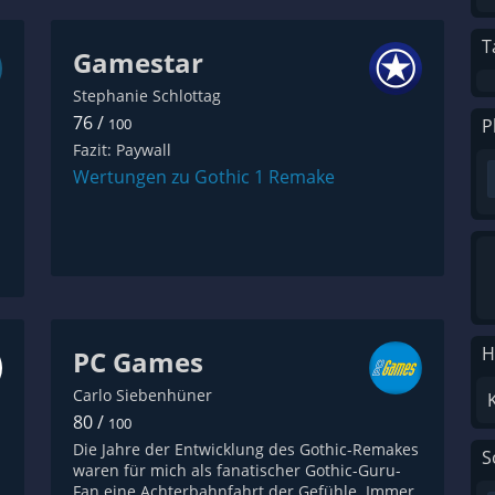
T
Gamestar
Stephanie Schlottag
76 /
P
100
Fazit: Paywall
Wertungen zu Gothic 1 Remake
H
PC Games
Carlo Siebenhüner
80 /
100
Die Jahre der Entwicklung des Gothic-Remakes
S
waren für mich als fanatischer Gothic-Guru-
,
Fan eine Achterbahnfahrt der Gefühle. Immer