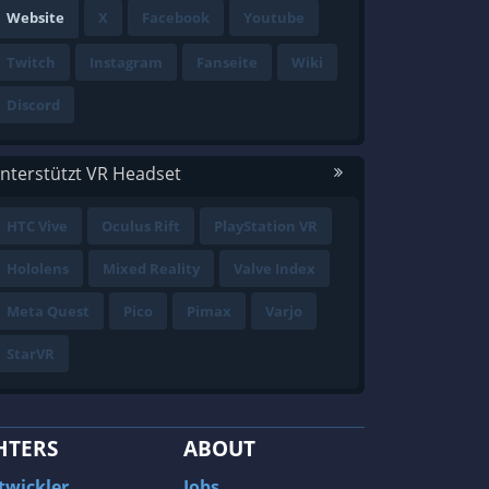
Website
X
Facebook
Youtube
Twitch
Instagram
Fanseite
Wiki
Discord
nterstützt VR Headset
HTC Vive
Oculus Rift
PlayStation VR
Hololens
Mixed Reality
Valve Index
Meta Quest
Pico
Pimax
Varjo
StarVR
HTERS
ABOUT
twickler
Jobs