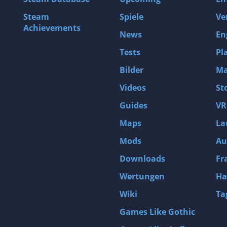
Steam
Spiele
Ve
Achievements
News
En
Tests
Pl
Bilder
Ma
Videos
St
Guides
VR
Maps
La
Mods
Au
Downloads
Fr
Wertungen
Ha
Wiki
Ta
Games Like Gothic