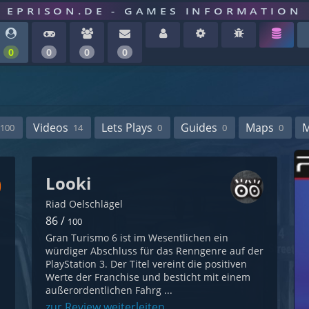
EPRISON.DE - GAMES INFORMATION
0
0
0
0
Videos
Lets Plays
Guides
Maps
100
14
0
0
0
Looki
Riad Oelschlägel
86 /
100
Gran Turismo 6 ist im Wesentlichen ein
würdiger Abschluss für das Renngenre auf der
PlayStation 3. Der Titel vereint die positiven
Werte der Franchise und besticht mit einem
außerordentlichen Fahrg ...
zur Review weiterleiten