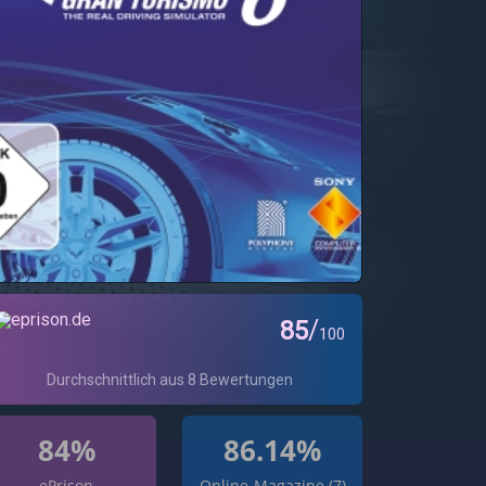
84%
86.14%
ePrison
Online-Magazine (7)