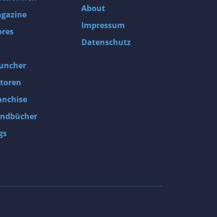
About
gazine
Impressum
ores
Datenschutz
uncher
toren
anchise
ndbücher
gs