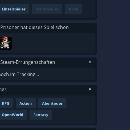
Einzelspieler
Mehrspieler
Koop
 Prisoner hat dieses Spiel schon
 Steam-Errungenschaften
noch im Tracking...
ags
RPG
Action
Abenteuer
OpenWorld
Fantasy