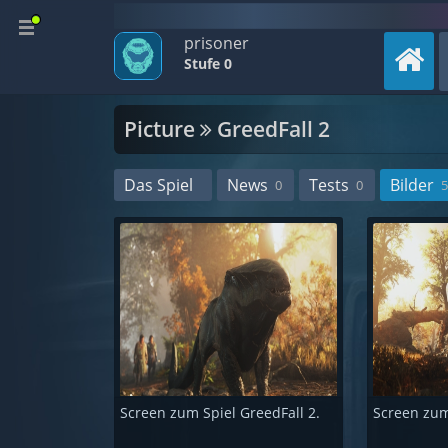
prisoner
Stufe 0
Picture
GreedFall 2
Das Spiel
News
Tests
Bilder
0
0
5
Screen zum Spiel GreedFall 2.
Screen zum