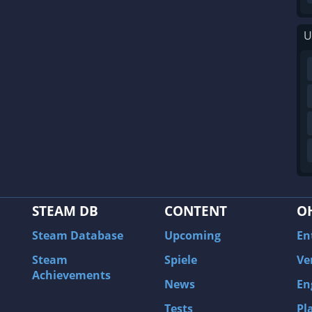
U
STEAM DB
CONTENT
O
Steam Database
Upcoming
En
Steam
Spiele
Ve
Achievements
News
En
Tests
Pl