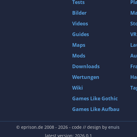
Tests
Pl
Bilder
Ma
Videos
St
Guides
VR
Maps
La
Mods
Au
Downloads
Fr
Wertungen
Ha
Wiki
Ta
Games Like Gothic
Games Like Aufbau
© eprison.de 2008 - 2026
- code // design by
enuis
latest version: 2026.0.1