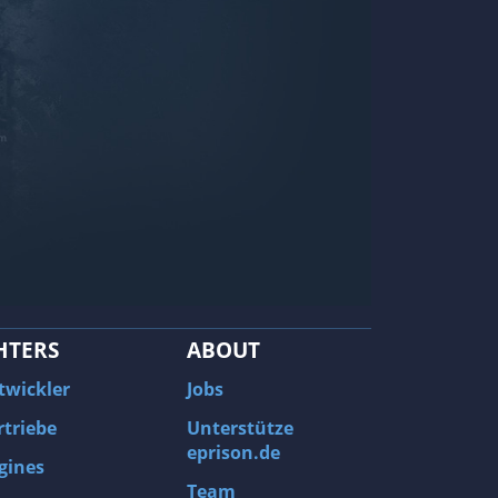
HTERS
ABOUT
twickler
Jobs
rtriebe
Unterstütze
eprison.de
gines
Team