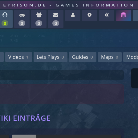
EPRISON.DE - GAMES INFORMATION
0
0
0
0
Videos
Lets Plays
Guides
Maps
Mod
1
0
0
0
E
IKI EINTRÄGE