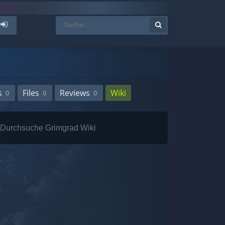
s
Files
Reviews
Wiki
0
0
0