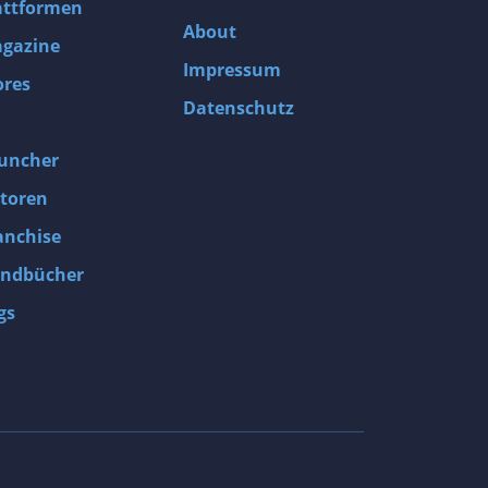
attformen
About
gazine
Impressum
ores
Datenschutz
uncher
toren
anchise
ndbücher
gs