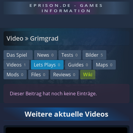
EPRISON.DE - GAMES
INFORMATION
Video
Grimgrad
Das Spiel
News
Tests
Bilder
0
0
5
Videos
Lets Plays
Guides
Maps
1
0
0
0
Mods
Files
Reviews
Wiki
0
0
0
Dieser Beitrag hat noch keine Einträge.
Weitere aktuelle Videos