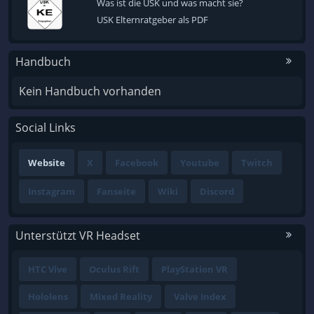
Was ist die USK und was macht sie?
USK Elternratgeber als PDF
Handbuch
Kein Handbuch vorhanden
Social Links
Website
X
Facebook
Youtube
Twitch
Instagram
Fanseite
Wiki
Discord
Unterstützt VR Headset
HTC Vive
Oculus Rift
PlayStation VR
Hololens
Mixed Reality
Valve Index