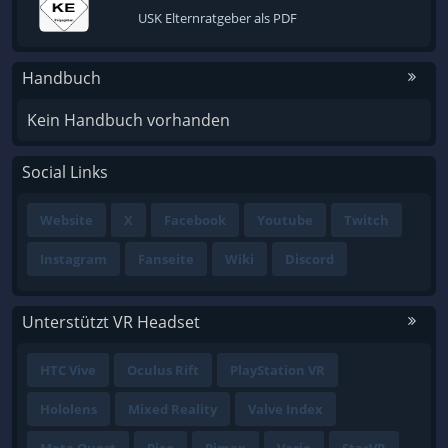
USK Elternratgeber als PDF
Handbuch
Kein Handbuch vorhanden
Social Links
Website
X
Facebook
Youtube
Twitch
Instagram
Fanseite
Wiki
Discord
Unterstützt VR Headset
HTC Vive
Oculus Rift
PlayStation VR
Hololens
Mixed Reality
Valve Index