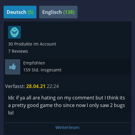
Deutsch
(5)
Englisch
(138)
30 Produkte im Account
7 Reviews
Empfohlen
159 Std. insgesamt
Verfasst:
28.04.21
22:24
Idc if ya all are hating on my comment but I think its
a pretty good game tho since now I only saw 2 bugs
lol
Weiterlesen