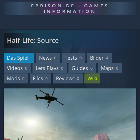
EPRISON.DE - GAMES
INFORMATION
Half-Life: Source
Das Spiel
News
Tests
Bilder
0
0
4
Videos
Lets Plays
Guides
Maps
0
0
0
0
Mods
Files
Reviews
Wiki
0
0
0