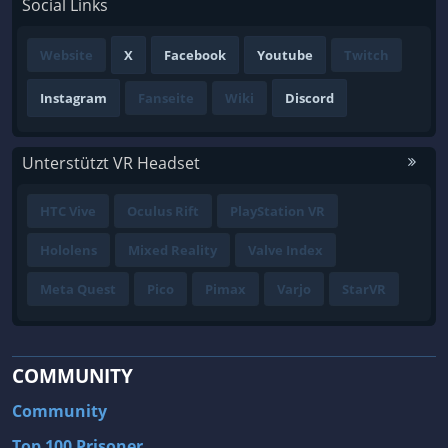
Social Links
Website
X
Facebook
Youtube
Twitch
Instagram
Fanseite
Wiki
Discord
Unterstützt VR Headset
HTC Vive
Oculus Rift
PlayStation VR
Hololens
Mixed Reality
Valve Index
Meta Quest
Pico
Pimax
Varjo
StarVR
COMMUNITY
Community
Top 100 Prisoner