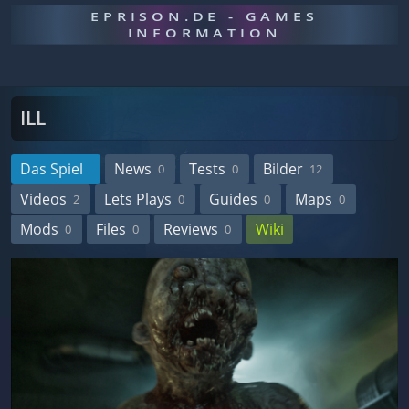
EPRISON.DE - GAMES
INFORMATION
ILL
Das Spiel
News
Tests
Bilder
0
0
12
Videos
Lets Plays
Guides
Maps
2
0
0
0
Mods
Files
Reviews
Wiki
0
0
0