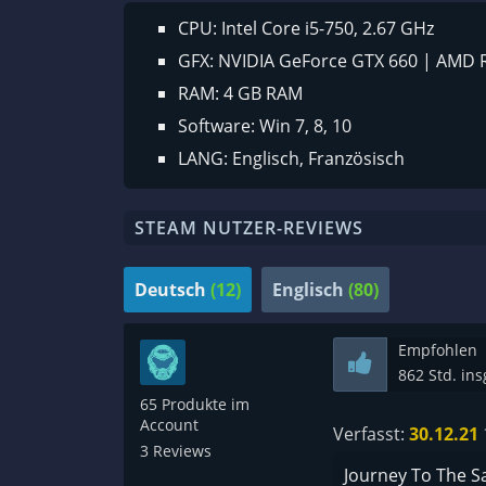
CPU: Intel Core i5-750, 2.67 GHz
GFX: NVIDIA GeForce GTX 660 | AMD
RAM: 4 GB RAM
Software: Win 7, 8, 10
LANG: Englisch, Französisch
STEAM NUTZER-REVIEWS
Deutsch
(12)
Englisch
(80)
Empfohlen
862 Std. in
65 Produkte im
Account
Verfasst:
30.12.21
3 Reviews
Journey To The Sa