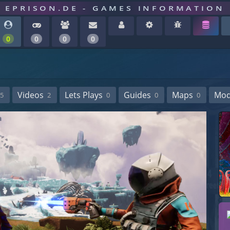
EPRISON.DE - GAMES INFORMATION
0
0
0
0
Videos
Lets Plays
Guides
Maps
Mo
5
2
0
0
0