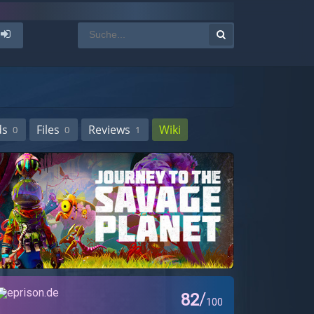
ds
Files
Reviews
Wiki
0
0
1