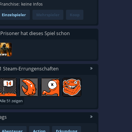
Franchise:
keine Infos
Einzelspieler
Mehrspieler
Koop
 Prisoner hat dieses Spiel schon
1 Steam-Errungenschaften
Alle 51 zeigen
ags
Abenteuer
Action
Erkundung