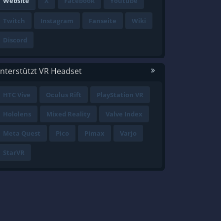
Website
X
Facebook
Youtube
Twitch
Instagram
Fanseite
Wiki
Discord
nterstützt VR Headset
HTC Vive
Oculus Rift
PlayStation VR
Hololens
Mixed Reality
Valve Index
Meta Quest
Pico
Pimax
Varjo
StarVR