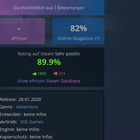
-
82%
ePrison
Online-Magazine (1)
Rating auf Steam
Sehr positiv
89.9%
1895
213
show ePrison Steam Database
Release:
28.01.2020
Genre:
Adventure
Entwickler:
keine Infos
Vertrieb:
505 Games
Engine:
keine Infos
Kopierschutz:
keine Infos