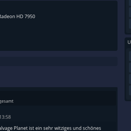
 Radeon HD 7950
U
sgesamt
13:58
lvage Planet ist ein sehr witziges und schönes