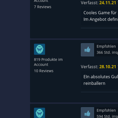
Account
Verfasst:
24.11.21
7 Reviews
Cooles Game für 
Im Angebot definit
Empfohlen
366 Std. in
819 Produkte im
Account
Verfasst:
28.10.21
10 Reviews
EIn absolutes Gu
reinballern
Empfohlen
594 Std. in