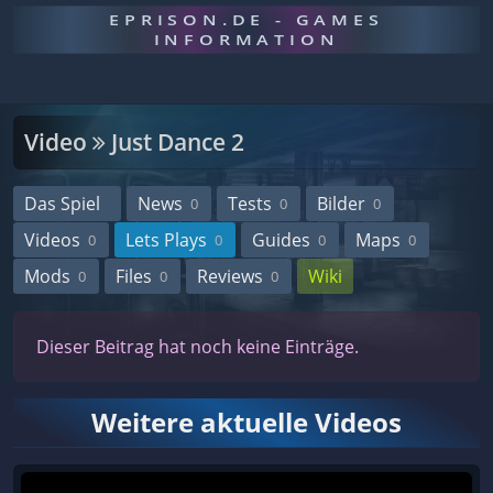
EPRISON.DE - GAMES
INFORMATION
Video
Just Dance 2
Das Spiel
News
Tests
Bilder
0
0
0
Videos
Lets Plays
Guides
Maps
0
0
0
0
Mods
Files
Reviews
Wiki
0
0
0
Dieser Beitrag hat noch keine Einträge.
Weitere aktuelle Videos