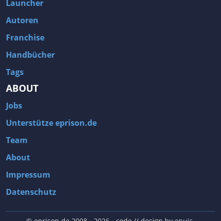
Launcher
Autoren
Franchise
Handbücher
Tags
ABOUT
Jobs
Unterstütze eprison.de
Team
About
Impressum
Datenschutz
© eprison.de 2008 - 2026
- code // design by
enuis