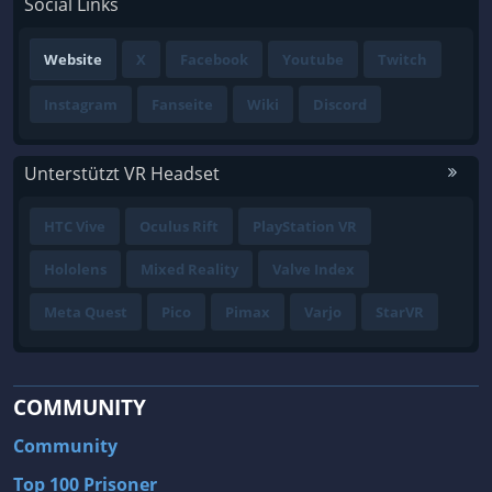
Social Links
Website
X
Facebook
Youtube
Twitch
Instagram
Fanseite
Wiki
Discord
Unterstützt VR Headset
HTC Vive
Oculus Rift
PlayStation VR
Hololens
Mixed Reality
Valve Index
Meta Quest
Pico
Pimax
Varjo
StarVR
COMMUNITY
Community
Top 100 Prisoner