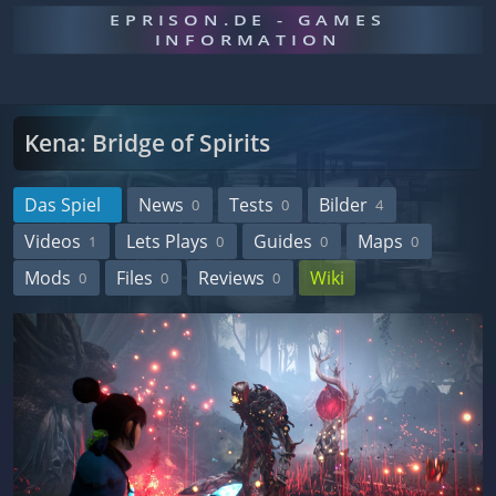
EPRISON.DE - GAMES
INFORMATION
Kena: Bridge of Spirits
Das Spiel
News
Tests
Bilder
0
0
4
Videos
Lets Plays
Guides
Maps
1
0
0
0
Mods
Files
Reviews
Wiki
0
0
0