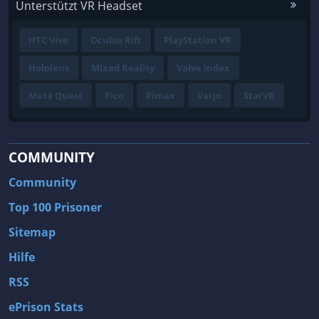
Unterstützt VR Headset
HTC Vive
Oculus Rift
PlayStation VR
Hololens
Mixed Reality
Valve Index
Meta Quest
Pico
Pimax
Varjo
StarVR
COMMUNITY
Community
Top 100 Prisoner
Sitemap
Hilfe
RSS
ePrison Stats