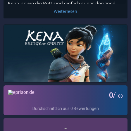
Kena, sowie die Rott sind einfach super designed.
Ich kann es kaum erwarten weiterzuspielen. 40€ für
Weiterlesen
solch einen Titel erscheint mir da doch, im Vergleich
zu heutigen Standards, wenig. Umso besser, das
der Entwickler nicht die mittlerweile normalen 70€
nimmt. Durch und durch gelungenes Spiel. Das
oben verlinkte Video sollte dies alles aber auch
nochmal gut visuell unterlegen.
-