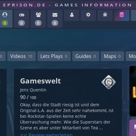
EPRISON.DE - GAMES INFORMATION
0
0
0
0
Videos
Lets Plays
Guides
Maps
Mo
0
10
0
0
0
Gameswelt
Jens Quentin
90 /
100
Okay, dass die Stadt riesig ist und dem
Original-L.A. aus der Zeit sehr nahekommt, ist
bei Rockstar-Spielen keine echte
Überraschung mehr. Wie die Superstars der
Szene es aber unter Mitarbeit von Tea ...
zur Review weiterleiten