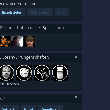
Franchise:
keine Infos
Einzelspieler
Mehrspieler
Koop
 Prisoner haben dieses Spiel schon
0 Steam-Errungenschaften
Alle 60 zeigen
ags
Detektiv
Krimi
OpenWorld