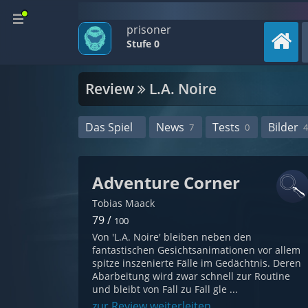
prisoner
Stufe 0
Review
L.A. Noire
Das Spiel
News
Tests
Bilder
7
0
4
Adventure Corner
Tobias Maack
79 /
100
Von 'L.A. Noire' bleiben neben den
fantastischen Gesichtsanimationen vor allem
spitze inszenierte Fälle im Gedächtnis. Deren
Abarbeitung wird zwar schnell zur Routine
und bleibt von Fall zu Fall gle ...
zur Review weiterleiten