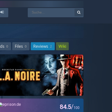
ds
Files
Reviews
Wiki
0
0
2