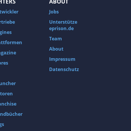
HTERS
ABOUT
twickler
Jobs
rtriebe
Unterstütze
eprison.de
gines
Team
attformen
About
gazine
Impressum
ores
Datenschutz
uncher
toren
anchise
ndbücher
gs