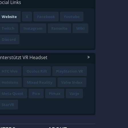
ocial Links
Website
X
Facebook
Youtube
Twitch
Instagram
Fanseite
Wiki
Discord
nterstützt VR Headset
HTC Vive
Oculus Rift
PlayStation VR
Hololens
Mixed Reality
Valve Index
Meta Quest
Pico
Pimax
Varjo
StarVR