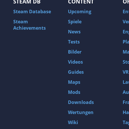
STEAM DB
CONTENT
O
Steam Database
Upcoming
En
Steam
Spiele
Ve
Achievements
News
En
Tests
Pl
Bilder
Ma
Videos
St
Guides
VR
Maps
La
Mods
Au
Downloads
Fr
Wertungen
Ha
Wiki
Ta