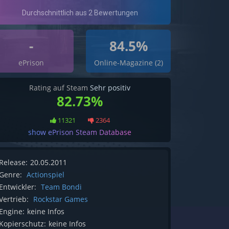
-
84.5%
ePrison
Online-Magazine (2)
Rating auf Steam
Sehr positiv
82.73%
11321
2364
show ePrison Steam Database
Release:
20.05.2011
Genre:
Actionspiel
Entwickler:
Team Bondi
Vertrieb:
Rockstar Games
Engine:
keine Infos
Kopierschutz:
keine Infos