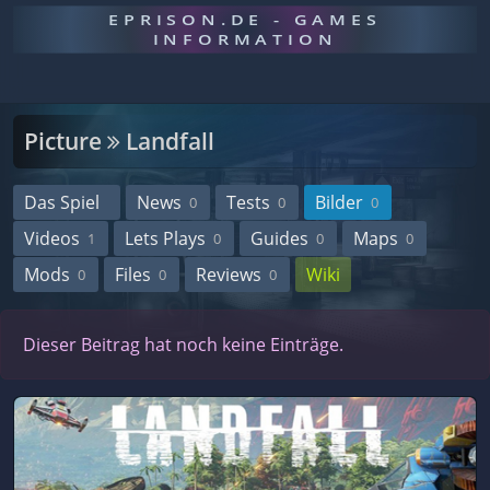
EPRISON.DE - GAMES
INFORMATION
Picture
Landfall
Das Spiel
News
Tests
Bilder
0
0
0
Videos
Lets Plays
Guides
Maps
1
0
0
0
Mods
Files
Reviews
Wiki
0
0
0
Dieser Beitrag hat noch keine Einträge.