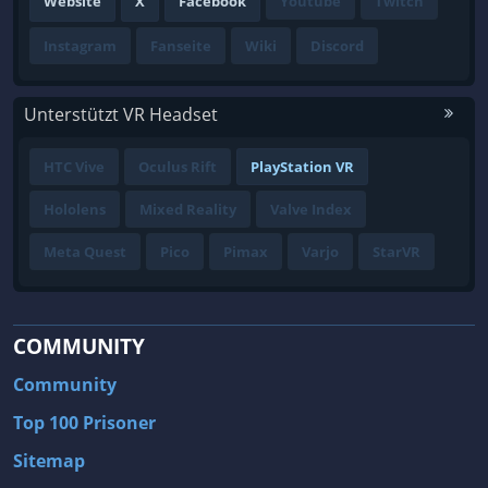
Website
X
Facebook
Youtube
Twitch
Instagram
Fanseite
Wiki
Discord
Unterstützt VR Headset
HTC Vive
Oculus Rift
PlayStation VR
Hololens
Mixed Reality
Valve Index
Meta Quest
Pico
Pimax
Varjo
StarVR
COMMUNITY
Community
Top 100 Prisoner
Sitemap