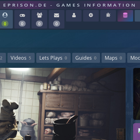
EPRISON.DE - GAMES INFORMATION
0
0
0
0
Videos
Lets Plays
Guides
Maps
Mo
2
5
0
0
0