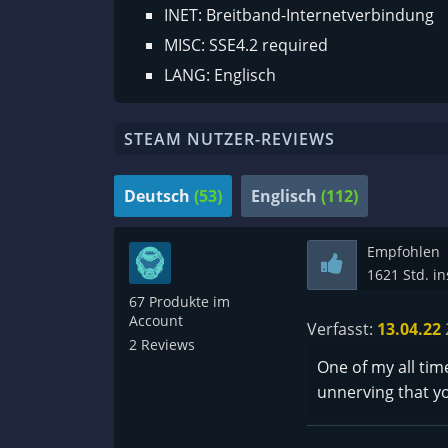
INET: Breitband-Internetverbindung
MISC: SSE4.2 required
LANG: Englisch
STEAM NUTZER-REVIEWS
Deutsch
(53)
Englisch
(112)
Empfohlen
1621 Std. i
67 Produkte im
Account
Verfasst:
13.04.22
2 Reviews
One of my all tim
unnerving that yo