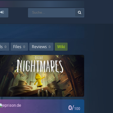
ds
Files
Reviews
Wiki
0
0
0