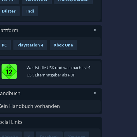
Düster
Indi
lattform
PC
Playstation 4
Xbox One
Was ist die USK und was macht sie?
USK Elternratgeber als PDF
andbuch
Kein Handbuch vorhanden
ocial Links
Website
X
Facebook
Youtube