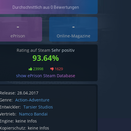
-
-
ePrison
Online-Magazine
Rating auf Steam
Sehr positiv
93.64%
23998
1629
show ePrison Steam Database
Release:
28.04.2017
Genre:
Action-Adventure
Entwickler:
Tarsier Studios
Vertrieb:
Namco Bandai
Engine:
keine Infos
Kopierschutz:
keine Infos