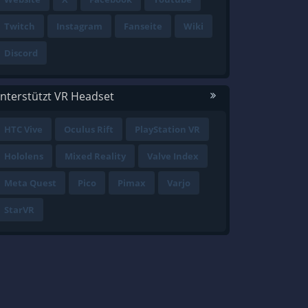
Twitch
Instagram
Fanseite
Wiki
Discord
nterstützt VR Headset
HTC Vive
Oculus Rift
PlayStation VR
Hololens
Mixed Reality
Valve Index
Meta Quest
Pico
Pimax
Varjo
StarVR