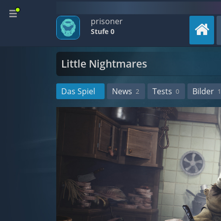
prisoner
Stufe 0
Little Nightmares
Das Spiel
News
Tests
Bilder
2
0
1