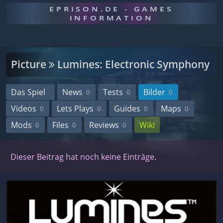
EPRISON.DE - GAMES
INFORMATION
Picture
Lumines: Electronic Symphony
Das Spiel
News
Tests
Bilder
0
0
0
Videos
Lets Plays
Guides
Maps
0
0
0
0
Mods
Files
Reviews
Wiki
0
0
0
Dieser Beitrag hat noch keine Einträge.