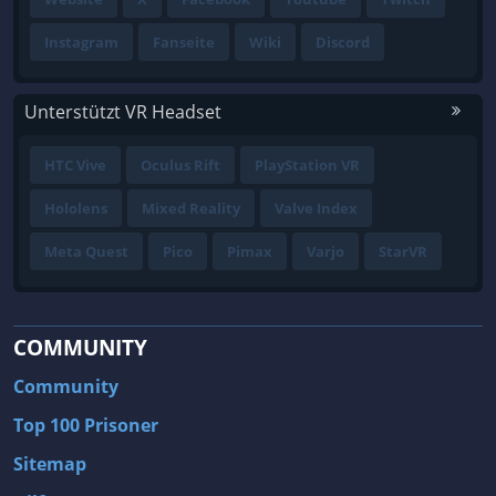
Instagram
Fanseite
Wiki
Discord
Unterstützt VR Headset
HTC Vive
Oculus Rift
PlayStation VR
Hololens
Mixed Reality
Valve Index
Meta Quest
Pico
Pimax
Varjo
StarVR
COMMUNITY
Community
Top 100 Prisoner
Sitemap