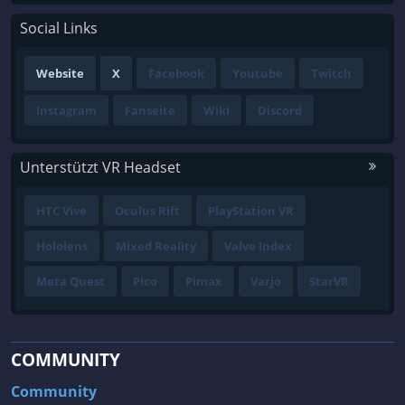
Social Links
Website
X
Facebook
Youtube
Twitch
Instagram
Fanseite
Wiki
Discord
Unterstützt VR Headset
HTC Vive
Oculus Rift
PlayStation VR
Hololens
Mixed Reality
Valve Index
Meta Quest
Pico
Pimax
Varjo
StarVR
COMMUNITY
Community