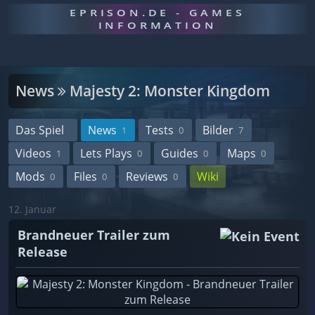
EPRISON.DE - GAMES
INFORMATION
News
Majesty 2: Monster Kingdom
Das Spiel
News
Tests
Bilder
1
0
7
Videos
Lets Plays
Guides
Maps
1
0
0
0
Mods
Files
Reviews
Wiki
0
0
0
12. Januar
Brandneuer Trailer zum
Release