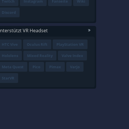
Twitch
Instagram
Fanseite
Wiki
Discord
nterstützt VR Headset
HTC Vive
Oculus Rift
PlayStation VR
Hololens
Mixed Reality
Valve Index
Meta Quest
Pico
Pimax
Varjo
StarVR