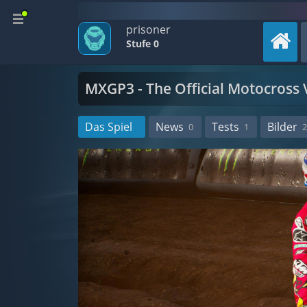
prisoner
Stufe 0
MXGP3 - The Official Motocross
Das Spiel
News
Tests
Bilder
0
1
2