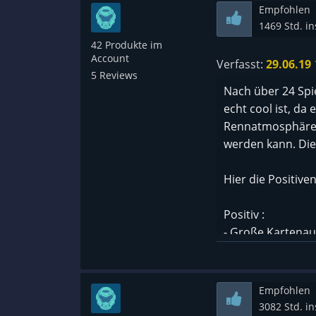
Empfohlen
1469 Std. i
42 Produkte im
Account
Verfasst:
29.06.19
5 Reviews
Nach über 24 Spi
echt cool ist, da 
Rennatmosphäre v
werden kann. Die
Hier die Positive
Positiv :
- Große Kartena
- gute KI ( Kleine 
- schöne Grafik
- eine große aus
Empfohlen
- kleine Erweite
3082 Std. i