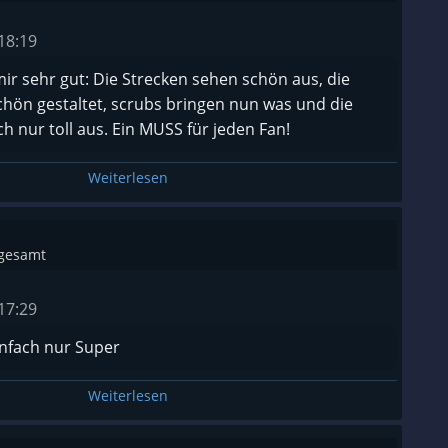
stellbare Rennen bzw Rennwochenenden
18:19
 mir sehr gut: Die Strecken sehen schön aus, die
iv guten KI gibt es manchmal echt verbuggte
chön gestaltet, scrubs bringen nun was und die
 das Fahrverhalten der KI, welches somit schnell
ch nur toll aus. Ein MUSS für jeden Fan!
kann.
Weiterlesen
igkeiten sind nie wegzudenken, jedoch macht das
sgesamt
iel Spaß, vorallem durch das Feeling.
17:29
einfach nur Super
Weiterlesen