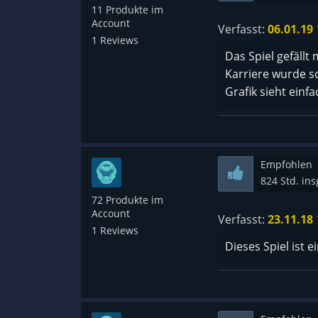
-Realistisch ein
11 Produkte im
Account
Verfasst:
06.01.19
Negativ :
1 Reviews
Das Spiel gefällt
- Trotz der relat
Karriere wurde s
Situationen durch
Grafik sieht einfa
mal sehr nerven 
Aber trotzdem
Empfohlen
Kleinere schwier
824 Std. in
Spiel echt mega v
72 Produkte im
Account
Verfasst:
23.11.18
1 Reviews
Dieses Spiel ist 