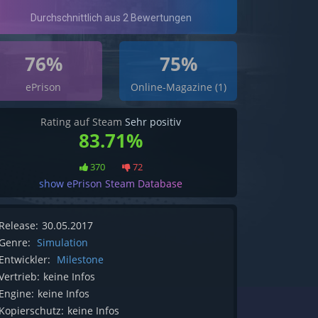
76%
75%
ePrison
Online-Magazine (1)
Rating auf Steam
Sehr positiv
83.71%
370
72
show ePrison Steam Database
Release:
30.05.2017
Genre:
Simulation
Entwickler:
Milestone
Vertrieb:
keine Infos
Engine:
keine Infos
Kopierschutz:
keine Infos