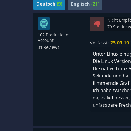
Deutsch
(9)
Englisch
(21)
Nicht Empf
79 Std. ins
102 Produkte im
Account
Verfasst:
23.09.19
31 Reviews
Unter Linux eine
Die Linux Version 
Die native Linux V
Sekunde und hat s
flimmernde Grafi
Ich habe zwischen
da, es lief besser,
unfassbare Frechh