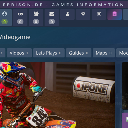
EPRISON.DE - GAMES INFORMATION
0
0
0
0
 Videogame
Videos
Lets Plays
Guides
Maps
Mo
3
1
0
0
0