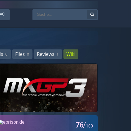
ds
Files
Reviews
Wiki
0
0
1