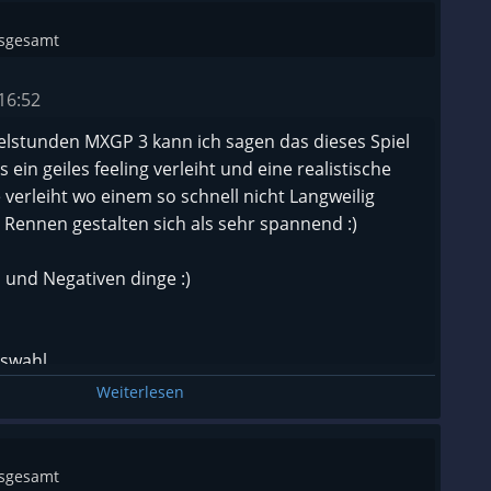
nsgesamt
16:52
elstunden MXGP 3 kann ich sagen das dieses Spiel
es ein geiles feeling verleiht und eine realistische
erleiht wo einem so schnell nicht Langweilig
 Rennen gestalten sich als sehr spannend :)
n und Negativen dinge :)
uswahl
Bugs )
Weiterlesen
wahl an Motocross Maschinen und Tuning teilen.
rungen durch DLC´s
nsgesamt