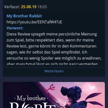
Verfasst:
25.08.19
18:05
My Brother Rabbit
https://youtu.be/EENTafW4TzE
Vorwort:
Diese Review spiegelt meine persönliche Meinung
zum Spiel, bitte respektiert dies, wenn ihr meine
Review lest, gerne könnt ihr in den Kommentaren
sagen, wie ihr selbst das Spiel empfindet. Ich
versuche so wenig Spoiler wie möglich zu erwähnen,
aber manchmal lässt es sich nicht ganz vermeiden.
Ich gebe mir auch viel Mühe mit den Rezensionen,
Weiterlesen
solltet ihr diesbezüglich wünsche oder Anregungen
haben, lasst es mich einfach wissen.
Artifex Mundi wurde 2006 mit nur 10 Mitarbeitern in
Polen gegründet, mittlerweile ist das Unternehmen
durch seine „Hidden Object“ Spiele so erfolgreich,