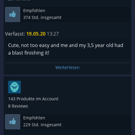
und diese Kunst ist durchgehend auf ganz, ganz
Empfohlen
hohem Niveau. Sehr liebevoll und kreativ gemacht.
374 Std. insgesamt
Wirklich schön anzuschauen und zuzuhören. Ich
hatte 5 entspannte und schöne Stunden mit dem
Verfasst:
19.05.20
13:27
Spiel.
Cute, not too easy and me and my 3,5 year old had
a blast finishing it!
Weiterlesen
143 Produkte im Account
8 Reviews
Empfohlen
229 Std. insgesamt