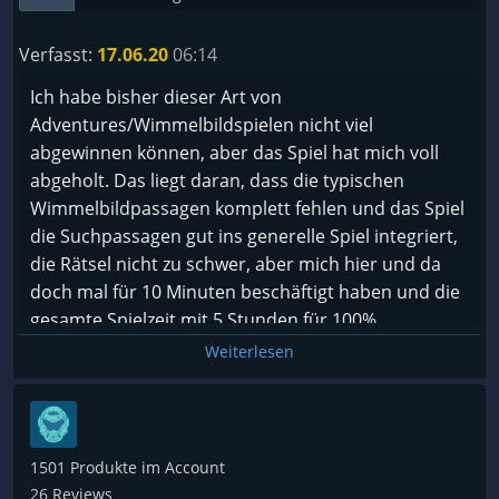
Verfasst:
17.06.20
06:14
Ich habe bisher dieser Art von
Adventures/Wimmelbildspielen nicht viel
abgewinnen können, aber das Spiel hat mich voll
abgeholt. Das liegt daran, dass die typischen
Wimmelbildpassagen komplett fehlen und das Spiel
die Suchpassagen gut ins generelle Spiel integriert,
die Rätsel nicht zu schwer, aber mich hier und da
doch mal für 10 Minuten beschäftigt haben und die
gesamte Spielzeit mit 5 Stunden für 100%
überschaubar ist. Für den einem mag die Spielzeit
Weiterlesen
vielleicht ein Minuspunkt sein, für mich aber wars
die perfekte Länge. Die Story ist ganz nett, aber was
wirklich herausragt ist der Soundtrack und der Art-
Style.
1501 Produkte im Account
Das ist Kunst, anders kann man das nicht nennen,
26 Reviews