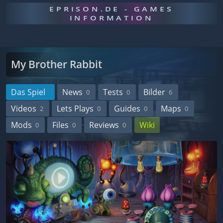
EPRISON.DE - GAMES
INFORMATION
My Brother Rabbit
Das Spiel
News
Tests
Bilder
0
0
6
Videos
Lets Plays
Guides
Maps
2
0
0
0
Mods
Files
Reviews
Wiki
0
0
0