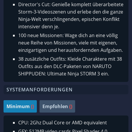
Director's Cut: Genieße komplett überarbeitete
Storm-3-Videoszenen und erlebe den die ganze
Ninja-Welt verschlingenden, epischen Konflikt
intensiver denn je.
100 neue Missionen: Wage dich an eine völlig
neue Reihe von Missionen, viele mit eigenen,
einzigartigen und herausfordernden Aufgaben.
38 zusätzliche Outfits: Kleide Charaktere mit 38
Outfits aus den DLC-Paketen von NARUTO
SHIPPUDEN: Ultimate Ninja STORM 3 ein.
SYSTEMANFORDERUNGEN
Minimum
()
Empfohlen
()
CPU: 2Ghz Dual Core or AMD equivalent
GFX: 512MB video cards Pixel Shader 4.0