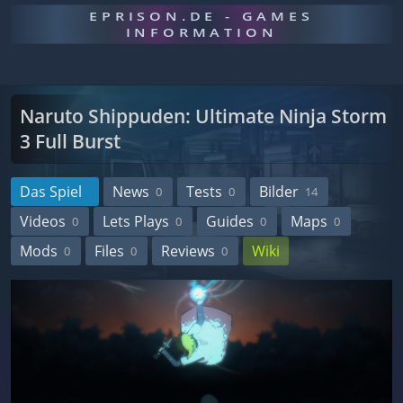
EPRISON.DE - GAMES
INFORMATION
Naruto Shippuden: Ultimate Ninja Storm
3 Full Burst
Das Spiel
News
Tests
Bilder
0
0
14
Videos
Lets Plays
Guides
Maps
0
0
0
0
Mods
Files
Reviews
Wiki
0
0
0