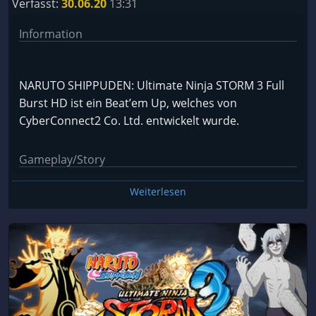
Verfasst:
30.06.20
13:31
Information
NARUTO SHIPPUDEN: Ultimate Ninja STORM 3 Full
Burst HD ist ein Beat’em Up, welches von
CyberConnect2 Co. Ltd. entwickelt wurde.
Gameplay/Story
Weiterlesen
Eine Rückblende auf Teil Zwei erleichtert den
Einstieg in die neuen Abenteuer. Und die
Geschehnisse sind wahrlich nicht von schlechten
Eltern. Wobei man der Ordnung halber erwähnen
sollte, dass der inhaltliche Rückblick sogar noch ein
wenig vor dem eigentlichen Ende des zweiten Teils