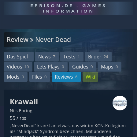
EPRISON.DE - GAMES
INFORMATION
Review
Never Dead
Das Spiel
News
Tests
Bilder
7
1
24
Videos
Lets Plays
Guides
Maps
10
0
0
0
Mods
Files
Reviews
Wiki
0
0
6
Krawall
Nils Ehring
55 /
100
„NeverDead“ krankt an etwas, das wir im KGN-Kollegium
als “Mindjack“-Syndrom bezeichnen. Mit anderen