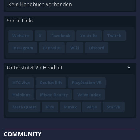
Kein Handbuch vorhanden
Social Links
Website
X
Facebook
Youtube
Twitch
Instagram
Fanseite
Wiki
Discord
Unterstützt VR Headset
HTC Vive
Oculus Rift
PlayStation VR
Hololens
Mixed Reality
Valve Index
Meta Quest
Pico
Pimax
Varjo
StarVR
COMMUNITY