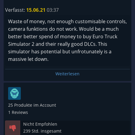
Schwerin, Wiesbaden,...)
Verfasst:
15.06.21
03:37
-schwammige Steuerung bei Tastatur Steuerung
-Man bekommt zu viele Aufträge für eine Strecke
Waste of money, not enough customisable controls,
(d.h. es wird irgendwann langweilig, da man 10
camera funktions do not work. Would be a much
Lieferungen auf der gleichen Strecke transportiert
better better spend of money to buy Euro Truck
und so zu viel Geld bekommt (wie komisch das auch
Simulator 2 and their really good DLCs. This
klingen mag))
simulator has potential but unfrotunately is a
-Das Levelsystem ist unfair :( (Man braucht Level 4
massive let down.
für eine 3te Zugmaschine):
-Keine DLCs
Weiterlesen
-Seltene Updates
Erkenntnis:
Manche Sachen in diesem Simulator sind eine gute
25 Produkte im Account
ergänzung zum ETS2 (Aussteigen,...) jedoch hat man
1 Reviews
manchmal das gefühl dass man im Simulator zu frei
ist d.h. man kann sich bei den Aufträgen soviel Zeit
Nicht Empfohlen
lassen wie man will und man kann dort Rasten wo
239 Std. insgesamt