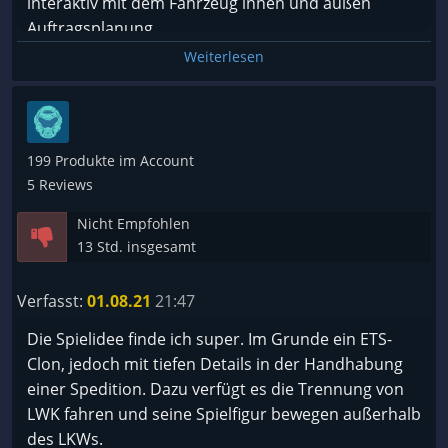
interaktiv mit dem Fahrzeug innen und außen
Auftragsplanung
laden/entladen
Weiterlesen
und so ein paar andere dinge
Negatives
Steuerung selbst mit einem Lenkrad schlecht bis
199 Produkte im Account
mittelmäßig (Verwendet wurde ein Fanatec)
5 Reviews
Nicht Empfohlen
Sobald der reifen ein Stück von der Straße
13 Std. insgesamt
abkommt, schaden da teilweise die Straßen, über
den grün schweben, dies ist auf der Karte an vielen
Verfasst:
01.08.21
21:47
orten besonders gut sichtbar
Die Spielidee finde ich super. Im Grunde ein ETS-
Ständige Spielabstürze crash crash fühle mich hier
Clon, jedoch mit tiefen Details in der Handhabung
schon auf den Autoscooter so oft wie es hier bumst
einer Spedition. Dazu verfügt es die Trennung von
(kein Hardwareproblem des PCs)
LWK fahren und seine Spielfigur bewegen außerhalb
des LKWs.