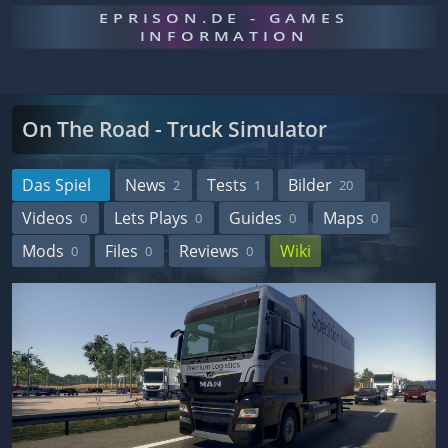
EPRISON.DE - GAMES
INFORMATION
On The Road - Truck Simulator
Das Spiel
News
Tests
Bilder
2
1
20
Videos
Lets Plays
Guides
Maps
0
0
0
0
Mods
Files
Reviews
Wiki
0
0
0