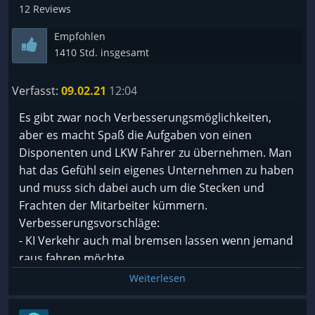
haben! Nicht zu finden oder zu bedienen denn dort
12 Reviews
müsste man Achsen und Gewichte eintragen denn
Unterschiedliche Gewichte bedeuten
Empfohlen
unterschiedliche MAUT(Toll-Collect GmbH
1410 Std. insgesamt
informiert euch gerne)
Verfasst:
09.02.21
12:04
Meldet euch einfach wenn ihr mehr aus eurem spiel
Es gibt zwar noch Verbesserungsmöglichkeiten,
machen wollt!
aber es macht Spaß die Aufgaben von einen
Disponenten und LKW Fahrer zu übernehmen. Man
hat das Gefühl sein eigenes Unternehmen zu haben
und muss sich dabei auch um die Stecken und
Frachten der Mitarbeiter kümmern.
Verbesserungsvorschläge:
- KI Verkehr auch mal bremsen lassen wenn jemand
raus fahren möchte
- im NAVI sollte auch die noch zu Fahrenden km
Weiterlesen
angezeigt werden.
- das Navi sollte sich neu berechnen wenn man sich