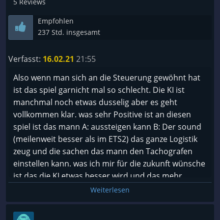
5 Reviews
Empfohlen
237 Std. insgesamt
Verfasst:
16.02.21
21:55
Also wenn man sich an die Steuerung gewöhnt hat
ist das spiel garnicht mal so schlecht. Die KI ist
manchmal noch etwas dusselig aber es geht
vollkommen klar. was sehr Positive ist an diesen
spiel ist das mann A: aussteigen kann B: Der sound
(meilenweit besser als im ETS2) das ganze Logistik
zeug und die sachen das mann den Tachografen
einstellen kann. was ich mir für die zukunft wünsche
ist das die KI etwas besser wird und das mehr
Fahrzeuge/Modelle ins Spiel komme gerne auch
Weiterlesen
ältere Modelle wie z.b MAN Tga, Mercedes Sk usw...
was ETS ja nicht in die reihe bekommt. All in One ein