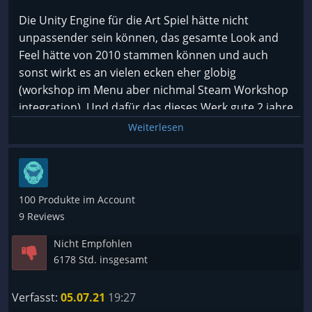
eines Kontrollers wohl fest vorgeschrieben ist, dann
Die Unity Engine für die Art Spiel hätte nicht
kann man diese nicht mehr ändern. Dabei besteht
unpassender sein können, das gesamte Look and
auch nicht die Möglichkeit die Tasten einfach zu
Feel hätte von 2010 stammen können und auch
tauschen, oder sogar die alte Funktion keine
sonst wirkt es an vielen ecken eher globig
Tastenbelegung zu zuweisen.
(workshop im Menu aber nichmal Steam Workshop
integration). Und dafür das dieses Werk gute 2 jahre
Schade, ich hatte in dem Spiel eigentlich etwas
alt is, würde ich dafür auf keinen FAll 25 euro
Weiterlesen
Potential gesehen. Nur, dass meine Reise bereits
hinlegen...
beim Scheitern des Motor starten beendet wird,
hätte ich nicht gedacht.
100 Produkte im Account
9 Reviews
Nicht Empfohlen
6178 Std. insgesamt
Verfasst:
05.07.21
19:27