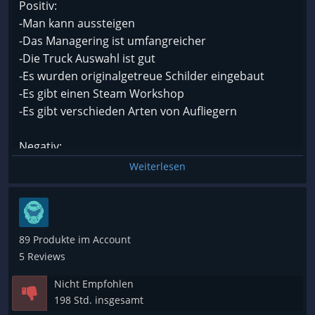
Positiv:
-Man kann aussteigen
-Das Managering ist umfangreicher
-Die Truck Auswahl ist gut
-Es wurden originalgetreue Schilder eingebaut
-Es gibt einen Steam Workshop
-Es gibt verschieden Arten von Aufliegern
Negativ:
-Simulator wurde mit der Unity Engine gemacht =>
Weiterlesen
nicht so gute Grafik
-Wenn man dem Truck ein Repaint gibt,
verschwindet es nach einem Neustart des Simulator
vom Truck (BUG?)
89 Produkte im Account
-Die Anzahl an Zugmaschinen ist gering
5 Reviews
-seltene Updates
Nicht Empfohlen
-Zu wenige Städte (Ich würde mir noch ein paar
198 Std. insgesamt
mehr Hauptstädte wünschen: Saarbrücken,