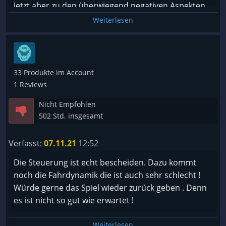
Jetzt aber zu den überwiegend negativen Aspekten.
Die Steuerung und die Fahrphysik ist eine einzige
Weiterlesen
Katastrophe. Tastatur und Gamepad komplett
unspielbar, mit Lenkrad ( Logitech G920) teils richtig
geschmeidig, teils ( z.B. bei Autobahnfahrten ) eine
einzige Katastrophe. Was mich aber am
33 Produkte im Account
allermeisten aufregt ist die Tatsache dass seit
1 Reviews
Monaten praktisch kein Update mehr erschienen
Nicht Empfohlen
ist. Ich habe das Gefühl dass dieses Spiel einfach
502 Std. insgesamt
aufgegeben wurde. Schade eigentlich, somit ist und
bleibt ETS2 unangefochten der König im Genre.
Verfasst:
07.11.21
12:52
Die Steuerung ist echt bescheiden. Dazu kommt
noch die Fahrdynamik die ist auch sehr schlecht !
Würde gerne das Spiel wieder zurück geben . Denn
es ist nicht so gut wie erwartet !
Weiterlesen