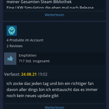
meiner Gesamten Steam Bibliothek
Eine LKW Simulation die eben mal nach Release
nicht weiter bearbeitet und gefixt wird.Haufenweise
Weiterlesen
Spielfehler,keine neuen Inhalte,Bugs ohne ende und
Texturen die aussehen wie bei klassischen Trash
Games.
Ich habe das Spiel jetzt sehr lange und dem ganzen
4 Produkte im Account
mal mehrere Chancen gegeben weil ich Potenzial
2 Reviews
sah
Empfohlen
Ich rate vom Kauf ab.
717 Std. insgesamt
Hier geht es Aerosoft nicht um den Spieler und sein
Interesse sondern nur darum schnell Müll raus zu
Verfasst:
24.08.21
19:02
bringen damit sie weiter Einnahmen haben
Ich werde diesen Entwickler den Rücken zukehren
ich zocke das jeden tag und bin ein richtiger fan
und Kaufe kein Aerosoft Müll mehr.
davon aller dings bin ich enttauscht das es immer
noch kein neues update gibt
Weiterlesen