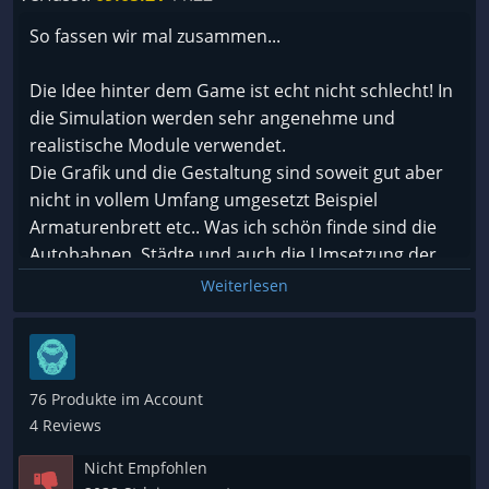
So fassen wir mal zusammen...
Die Idee hinter dem Game ist echt nicht schlecht! In
die Simulation werden sehr angenehme und
realistische Module verwendet.
Die Grafik und die Gestaltung sind soweit gut aber
nicht in vollem Umfang umgesetzt Beispiel
Armaturenbrett etc.. Was ich schön finde sind die
Autobahnen, Städte und auch die Umsetzung der
Autobahnkreuze etc..
Weiterlesen
Positiv:
-Simulation der verschiedenen Aufträge > bedeutet
man sollte versuchen Mehrere Aufträge so
76 Produkte im Account
anzunehmen das man die Ladefläche gut voll macht
4 Reviews
um möglichst effizient unterwegs zu sein.
Nicht Empfohlen
- Ladepapiere müssen unterschrieben werden wenn