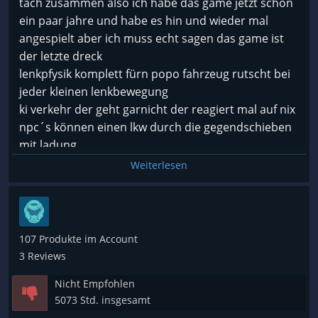
tach zusammen also ich habe das game jetzt schon
- wird kaum geupdatet > Es wurde eher wert darauf
ein paar jahre und habe es hin und wieder mal
gelegt das Game noch halbfertig für die Konsolen
angespielt aber ich muss echt sagen das game ist
heraus zu bringen um auch die Konsolenspieler
der letzte dreck
davon zu überzeugen das es nur eine EarlyAccess
lenkpfysik komplett fürn popo fahrzeug rutscht bei
ist wo alles noch Buggy ist und man anscheinend
jeder kleinen lenkbewegung
das Geld brauch! ?!?
ki verkehr der geht garnicht der reagiert mal auf nix
npc´s können einen lkw durch die gegendschieben
Allen in allen ein guter Gedanke aber die Umsetzung
mit ladung
ist mangelhaft! Wenn wenigstens etwas weiter
Weiterlesen
gehen würde wäre das gut aber irgendwie scheint
ENTWICKLER:
dem nicht so.
toxtronyx interactive GmbH
Für das Geld ( 25€ ) würde ich mir ETS kaufen. Das
PUBLISHER:
ist zwar ewig alt aber die Jungs sind immer dran
Aerosoft GmbH
alles aktuell zu halten und selbst die Grafik Engine
107 Produkte im Account
ihr habt euch selbst ins ausgeschossen und dann
nachzuziehen.!
3 Reviews
wollt ihr das noch für console raus bringen
Nicht Empfohlen
bitte tut euch ein gefallen und last es sein
5073 Std. insgesamt
MFG