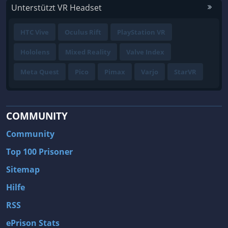
Unterstützt VR Headset
HTC Vive
Oculus Rift
PlayStation VR
Hololens
Mixed Reality
Valve Index
Meta Quest
Pico
Pimax
Varjo
StarVR
COMMUNITY
Community
Top 100 Prisoner
Sitemap
Hilfe
RSS
ePrison Stats