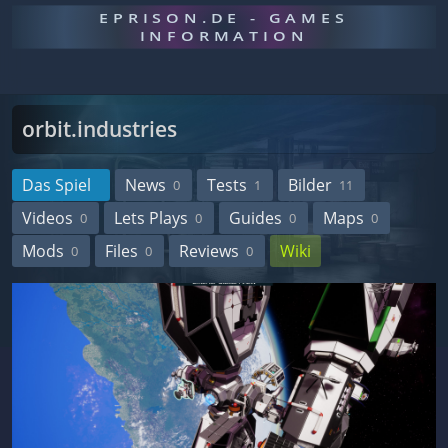
EPRISON.DE - GAMES
INFORMATION
orbit.industries
Das Spiel
News
Tests
Bilder
0
1
11
Videos
Lets Plays
Guides
Maps
0
0
0
0
Mods
Files
Reviews
Wiki
0
0
0