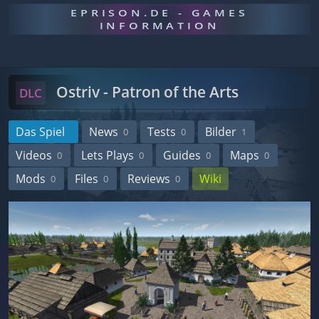
EPRISON.DE - GAMES
INFORMATION
Ostriv - Patron of the Arts
DLC
Das Spiel
News
Tests
Bilder
0
0
1
Videos
Lets Plays
Guides
Maps
0
0
0
0
Mods
Files
Reviews
Wiki
0
0
0