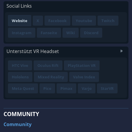
Social Links
Website
X
Facebook
Youtube
Twitch
Instagram
Fanseite
Wiki
Discord
Unterstützt VR Headset
HTC Vive
Oculus Rift
PlayStation VR
Hololens
Mixed Reality
Valve Index
Meta Quest
Pico
Pimax
Varjo
StarVR
COMMUNITY
Community