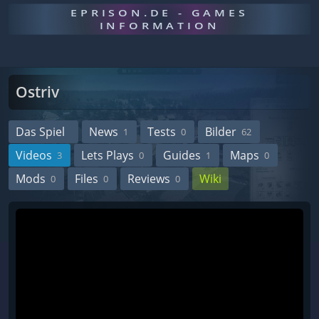
EPRISON.DE - GAMES
INFORMATION
Ostriv
Das Spiel
News
Tests
Bilder
1
0
62
Videos
Lets Plays
Guides
Maps
3
0
1
0
Mods
Files
Reviews
Wiki
0
0
0